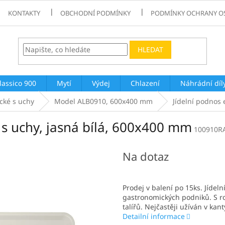
KONTAKTY
OBCHODNÍ PODMÍNKY
PODMÍNKY OCHRANY O
HLEDAT
lassico 900
Mytí
Výdej
Chlazení
Náhrádní díl
cké s uchy
Model ALB0910, 600x400 mm
Jídelní podnos
s uchy, jasná bílá, 600x400 mm
100910R
Na dotaz
Prodej v balení po 15ks. Jídel
gastronomických podniků. S r
talířů. Nejčastěji užíván v kan
Detailní informace