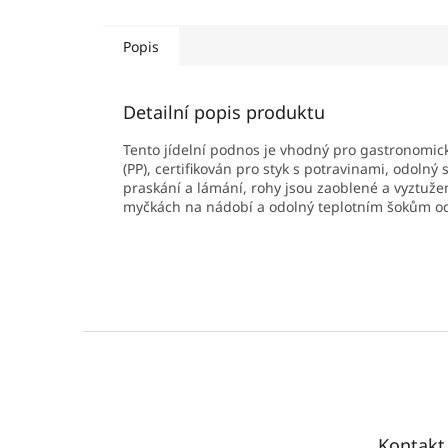
Popis
Detailní popis produktu
Tento jídelní podnos je vhodný pro gastronomick
(PP), certifikován pro styk s potravinami, odoln
praskání a lámání, rohy jsou zaoblené a vyztuže
myčkách na nádobí a odolný teplotním šokům od 
Z
á
p
a
t
Kontakt