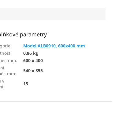
lňkové parametry
gorie
:
Model ALB0910, 600x400 mm
tnost
:
0.86 kg
měr, mm
:
600 x 400
řní
540 x 355
měr, mm
:
 v
15
ní
: