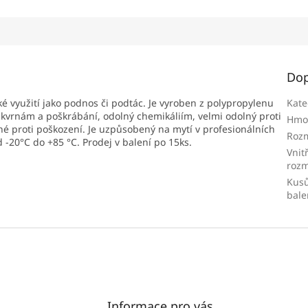
Dop
é využití jako podnos či podtác. Je vyroben z polypropylenu
Kate
ý skvrnám a poškrábání, odolný chemikáliím, velmi odolný proti
Hmo
né proti poškození. Je uzpůsobený na mytí v profesionálních
Roz
-20°C do +85 °C. Prodej v balení po 15ks.
Vnit
roz
Kusů
bale
Informace pro vás