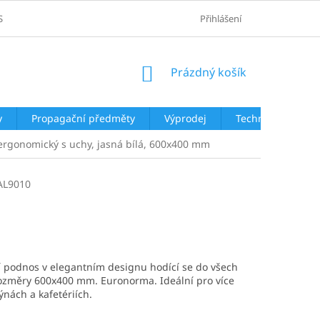
SOBNÍCH ÚDAJŮ
Přihlášení
NÁKUPNÍ
Prázdný košík
KOŠÍK
y
Propagační předměty
Výprodej
Technologie
 ergonomický s uchy, jasná bílá, 600x400 mm
AL9010
ní podnos v elegantním designu hodící se do všech
ozměry 600x400 mm. Euronorma. Ideální pro více
týnách a kafetériích.