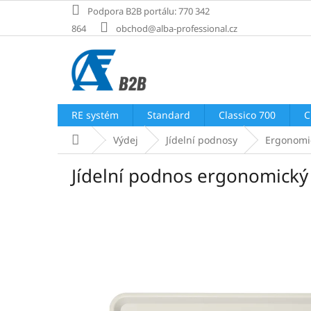
Přejít
Podpora B2B portálu: 770 342
na
864
obchod@alba-professional.cz
obsah
RE systém
Standard
Classico 700
C
Domů
Výdej
Jídelní podnosy
Ergonomi
Jídelní podnos ergonomický 