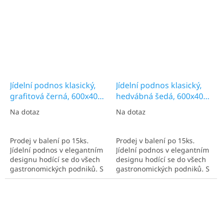
Jídelní podnos klasický,
Jídelní podnos klasický,
grafitová černá, 600x400
hedvábná šedá, 600x400
mm
mm
Na dotaz
Na dotaz
Prodej v balení po 15ks.
Prodej v balení po 15ks.
Jídelní podnos v elegantním
Jídelní podnos v elegantním
designu hodící se do všech
designu hodící se do všech
gastronomických podniků. S
gastronomických podniků. S
rozměry 600x400 mm.
rozměry 600x400 mm.
Ideální pro více talířů.
Ideální pro více talířů.
Nejčastěji užíván v
Nejčastěji užíván v
kantýnách a kafeteriích.
kantýnách a kafeteriích.