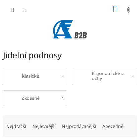
Přejít
NÁKUP
na
obsah
KOŠÍK
Jídelní podnosy
Ergonomické s
Klasické
uchy
Zkosené
Ř
a
Nejdražší
Nejlevnější
Nejprodávanější
Abecedně
z
e