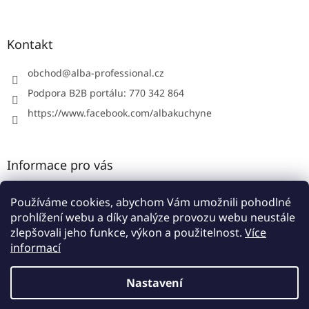
á
c
á
n
í
p
í
p
a
Kontakt
r
t
v
í
obchod
@
alba-professional.cz
k
y
Podpora B2B portálu: 770 342 864
v
https://www.facebook.com/albakuchyne
ý
p
i
s
Informace pro vás
u
Kontakty
Používáme cookies, abychom Vám umožnili pohodlné
Obchodní podmínky
prohlížení webu a díky analýze provozu webu neustále
Podmínky ochrany osobních údajů
zlepšovali jeho funkce, výkon a použitelnost.
Více
informací
Nastavení
Vytvořil Shoptet