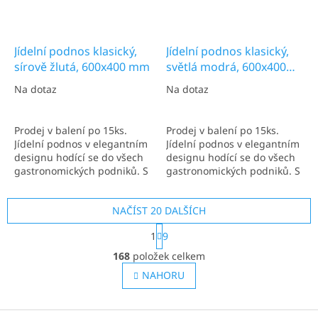
Jídelní podnos klasický,
Jídelní podnos klasický,
sírově žlutá, 600x400 mm
světlá modrá, 600x400
mm
Na dotaz
Na dotaz
Prodej v balení po 15ks.
Prodej v balení po 15ks.
Jídelní podnos v elegantním
Jídelní podnos v elegantním
designu hodící se do všech
designu hodící se do všech
gastronomických podniků. S
gastronomických podniků. S
rozměry 600x400 mm.
rozměry 600x400 mm.
Ideální pro více talířů.
Ideální pro více talířů.
NAČÍST 20 DALŠÍCH
Nejčastěji užíván v
Nejčastěji užíván v
kantýnách a kafeteriích.
kantýnách a kafeteriích.
S
1
9
t
O
r
168
položek celkem
v
á
l
NAHORU
n
á
k
o
d
v
Z
a