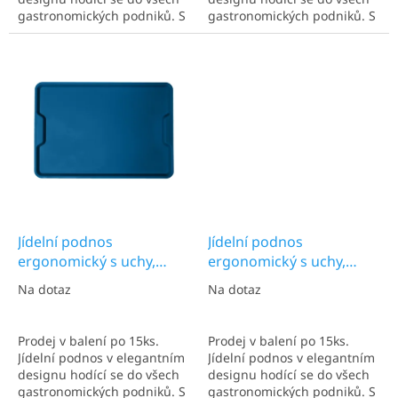
gastronomických podniků. S
gastronomických podniků. S
rozměry 600x400 mm.
rozměry 600x400 mm.
Euronorma. Ideální pro více
Euronorma. Ideální pro více
talířů. Nejčastěji užíván v
talířů. Nejčastěji užíván v
kantýnách a kafetériích.
kantýnách a kafetériích.
Jídelní podnos
Jídelní podnos
ergonomický s uchy,
ergonomický s uchy,
hořcová modrá, 600x400
jasná bílá, 600x400 mm
Na dotaz
Na dotaz
mm
Prodej v balení po 15ks.
Prodej v balení po 15ks.
Jídelní podnos v elegantním
Jídelní podnos v elegantním
designu hodící se do všech
designu hodící se do všech
gastronomických podniků. S
gastronomických podniků. S