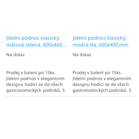
Jídelní podnos klasický,
Jídelní podnos klasický,
mátová zelená, 600x400
modrá lila, 600x400 mm
mm
Na dotaz
Na dotaz
Prodej v balení po 15ks.
Prodej v balení po 15ks.
Jídelní podnos v elegantním
Jídelní podnos v elegantním
designu hodící se do všech
designu hodící se do všech
gastronomických podniků. S
gastronomických podniků. S
rozměry 600x400 mm.
rozměry 600x400 mm.
Ideální pro více talířů.
Ideální pro více talířů.
Nejčastěji užíván v
Nejčastěji užíván v
kantýnách a kafeteriích.
kantýnách a kafeteriích.