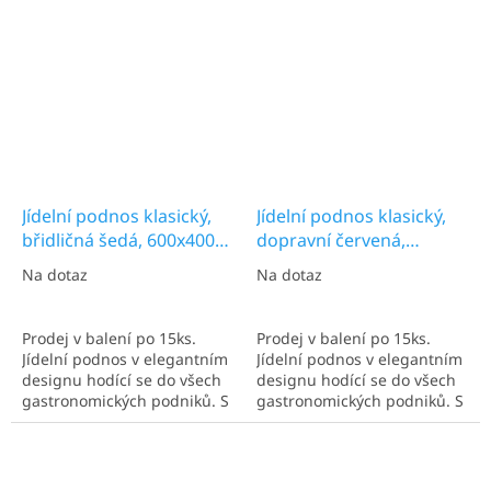
kantýnách a kafetériích.
kantýnách a kafeteriích.
Jídelní podnos klasický,
Jídelní podnos klasický,
břidličná šedá, 600x400
dopravní červená,
mm
600x400 mm
Na dotaz
Na dotaz
Prodej v balení po 15ks.
Prodej v balení po 15ks.
Jídelní podnos v elegantním
Jídelní podnos v elegantním
designu hodící se do všech
designu hodící se do všech
gastronomických podniků. S
gastronomických podniků. S
rozměry 600x400 mm.
rozměry 600x400 mm.
Ideální pro více talířů.
Ideální pro více talířů.
Nejčastěji užíván v
Nejčastěji užíván v
kantýnách a kafeteriích.
kantýnách a kafeteriích.