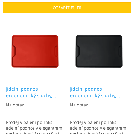
n
OTEVŘÍT FILTR
í
p
V
r
ý
o
p
d
i
u
s
k
p
t
r
ů
o
d
u
k
Jídelní podnos
Jídelní podnos
t
ergonomický s uchy,
ergonomický s uchy,
ů
dopravní červená,
grafitová černá, 600x400
Na dotaz
Na dotaz
600x400 mm
mm
Prodej v balení po 15ks.
Prodej v balení po 15ks.
Jídelní podnos v elegantním
Jídelní podnos v elegantním
designu hodící se do všech
designu hodící se do všech