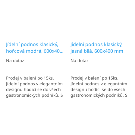
Jídelní podnos klasický,
Jídelní podnos klasický,
hořcová modrá, 600x400
jasná bílá, 600x400 mm
mm
Na dotaz
Na dotaz
Prodej v balení po 15ks.
Prodej v balení po 15ks.
Jídelní podnos v elegantním
Jídelní podnos v elegantním
designu hodící se do všech
designu hodící se do všech
gastronomických podniků. S
gastronomických podniků. S
rozměry 600x400 mm.
rozměry 600x400 mm.
Ideální pro více talířů.
Ideální pro více talířů.
Nejčastěji užíván v
Nejčastěji užíván v
kantýnách a kafeteriích.
kantýnách a kafeteriích.