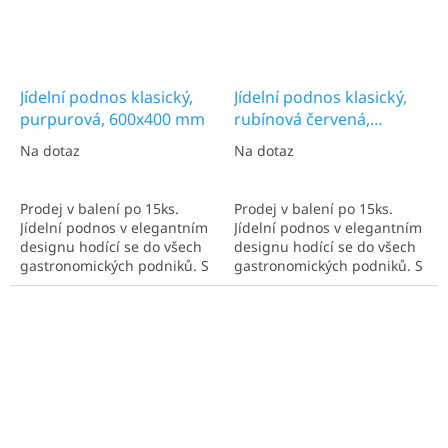
Jídelní podnos klasický,
Jídelní podnos klasický,
purpurová, 600x400 mm
rubínová červená,
600x400 mm
Na dotaz
Na dotaz
Prodej v balení po 15ks.
Prodej v balení po 15ks.
Jídelní podnos v elegantním
Jídelní podnos v elegantním
designu hodící se do všech
designu hodící se do všech
gastronomických podniků. S
gastronomických podniků. S
rozměry 600x400 mm.
rozměry 600x400 mm.
Ideální pro více talířů.
Ideální pro více talířů.
Nejčastěji užíván v
Nejčastěji užíván v
kantýnách a kafeteriích.
kantýnách a kafeteriích.