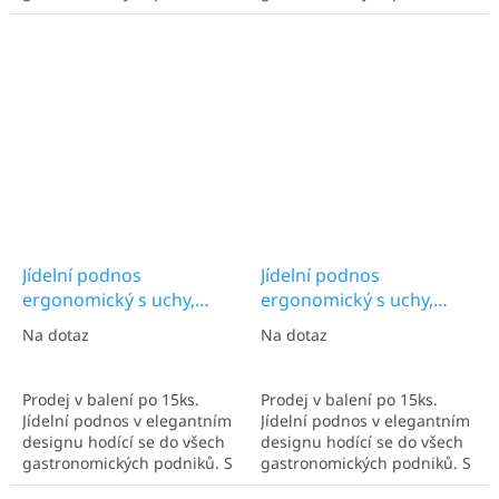
rozměry 600x400 mm.
rozměry 600x400 mm.
Euronorma. Ideální pro více
Euronorma. Ideální pro více
talířů. Nejčastěji užíván v
talířů. Nejčastěji užíván v
kantýnách a kafetériích.
kantýnách a kafetériích.
Jídelní podnos
Jídelní podnos
ergonomický s uchy,
ergonomický s uchy,
mátová zelená, 600x400
oříšková hnědá, 600x400
Na dotaz
Na dotaz
mm
mm
Prodej v balení po 15ks.
Prodej v balení po 15ks.
Jídelní podnos v elegantním
Jídelní podnos v elegantním
designu hodící se do všech
designu hodící se do všech
gastronomických podniků. S
gastronomických podniků. S
rozměry 600x400 mm.
rozměry 600x400 mm.