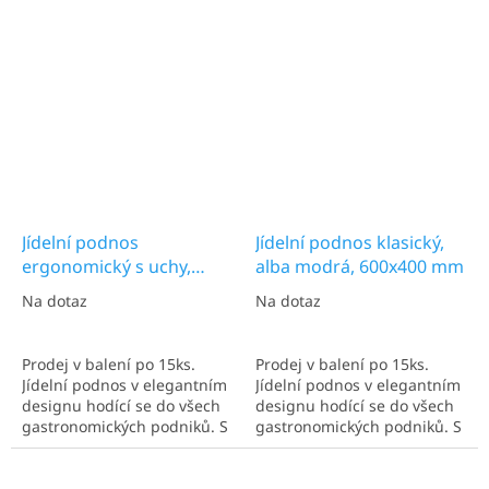
Euronorma. Ideální pro více
Euronorma. Ideální pro více
talířů. Nejčastěji užíván v
talířů. Nejčastěji užíván v
kantýnách a kafetériích.
kantýnách a kafetériích.
Jídelní podnos
Jídelní podnos klasický,
ergonomický s uchy,
alba modrá, 600x400 mm
světlá slonovina, 600x400
Na dotaz
Na dotaz
mm
Prodej v balení po 15ks.
Prodej v balení po 15ks.
Jídelní podnos v elegantním
Jídelní podnos v elegantním
designu hodící se do všech
designu hodící se do všech
gastronomických podniků. S
gastronomických podniků. S
rozměry 600x400 mm.
rozměry 600x400 mm.
Euronorma. Ideální pro více
Ideální pro více talířů.
talířů. Nejčastěji užíván v
Nejčastěji užíván v