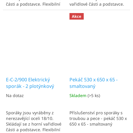
části a podstavce. Flexibilní
vařidlové části a podstavce.
stavebnicový systém
Flexibilní stavebnicový
umožňuje individuální
systém umožňuje
Akce
sestavení vařidlové části a
individuální sestavení
podstavce, případně lze
vařidlové části a podstavce,
použít vařidlovou část jako
případně lze použít
samostatný...
vařidlovou část jako...
E-C-2/900 Elektrický
Pekáč 530 x 650 x 65 -
sporák - 2 plotýnkový
smaltovaný
Na dotaz
Skladem
(>5 ks)
Sporáky jsou vyráběny z
Příslušenství pro sporáky s
nerezavějící oceli 18/10.
troubou a pece - pekáč 530 x
Skládají se z horní vařidlové
650 x 65 - smaltovaný
části a podstavce. Flexibilní