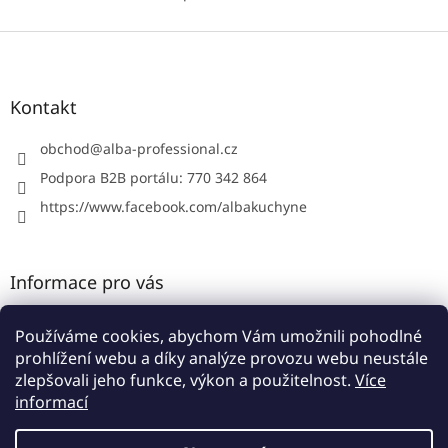
v
l
Z
á
á
d
p
a
a
Kontakt
c
t
í
í
obchod
@
alba-professional.cz
p
r
Podpora B2B portálu: 770 342 864
v
https://www.facebook.com/albakuchyne
k
y
v
ý
Informace pro vás
p
i
Kontakty
s
Používáme cookies, abychom Vám umožnili pohodlné
u
Obchodní podmínky
prohlížení webu a díky analýze provozu webu neustále
Podmínky ochrany osobních údajů
zlepšovali jeho funkce, výkon a použitelnost.
Více
informací