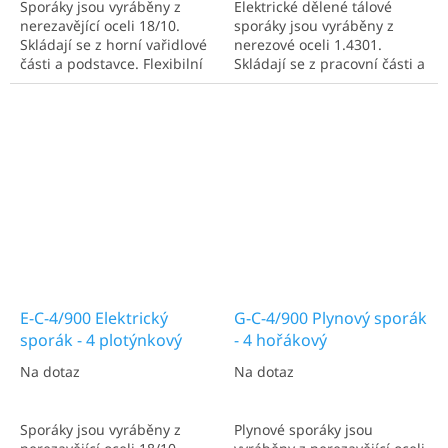
Sporáky jsou vyráběny z
Elektrické dělené tálové
nerezavějící oceli 18/10.
sporáky jsou vyráběny z
Skládají se z horní vařidlové
nerezové oceli 1.4301.
části a podstavce. Flexibilní
Skládají se z pracovní části a
stavebnicový systém
podstavce. Horní část tvoří
umožňuje individuální
rám s vlastní litinovou
sestavení vařidlové části a
dělenou varnou deskou.
podstavce, případně lze
Deska je v provedení s
použít vařidlovou část jako
mokrou zónou. V přední
samostatný...
části desky je otvor...
E-C-4/900 Elektrický
G-C-4/900 Plynový sporák
sporák - 4 plotýnkový
- 4 hořákový
Na dotaz
Na dotaz
Sporáky jsou vyráběny z
Plynové sporáky jsou