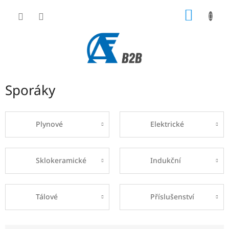
Přejít
NÁKUP
na
obsah
KOŠÍK
Sporáky
Plynové
Elektrické
Sklokeramické
Indukční
Tálové
Příslušenství