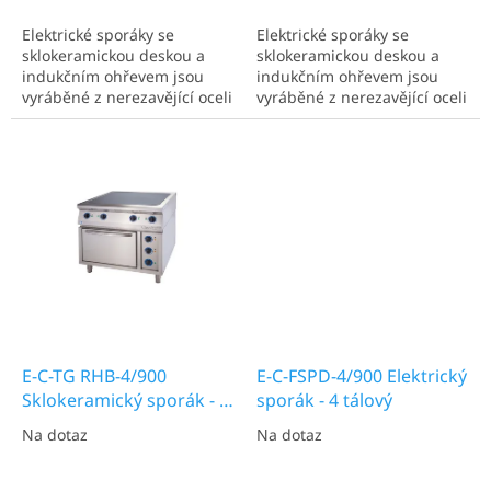
Elektrické sporáky se
Elektrické sporáky se
sklokeramickou deskou a
sklokeramickou deskou a
indukčním ohřevem jsou
indukčním ohřevem jsou
vyráběné z nerezavějící oceli
vyráběné z nerezavějící oceli
8/10. Používají se v
8/10. Používají se v
profesionálních
profesionálních
velkokapacitních kuchyních
velkokapacitních kuchyních
na tepelnou úpravu
na tepelnou úpravu
potravin. Tento moderní a
potravin. Tento moderní a
vysoce ekonomický působ
vysoce ekonomický působ
ohřevu má mnoho...
ohřevu má mnoho...
E-C-TG RHB-4/900
E-C-FSPD-4/900 Elektrický
Sklokeramický sporák - 4
sporák - 4 tálový
plotýnkový
Na dotaz
Na dotaz