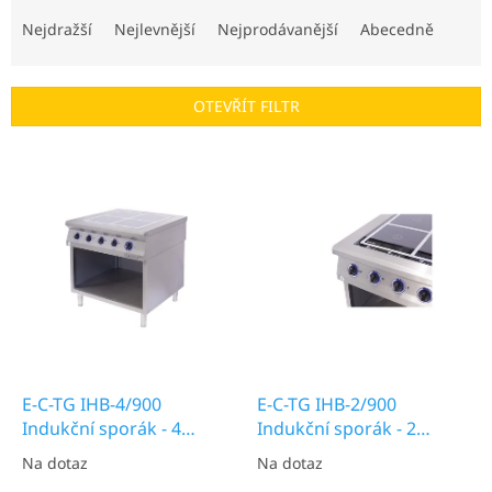
Ř
a
Nejdražší
Nejlevnější
Nejprodávanější
Abecedně
z
e
n
OTEVŘÍT FILTR
í
p
V
r
ý
o
p
d
i
u
s
k
p
t
r
ů
o
d
u
k
E-C-TG IHB-4/900
E-C-TG IHB-2/900
t
Indukční sporák - 4
Indukční sporák - 2
ů
plotýnkový
plotýnkový
Na dotaz
Na dotaz