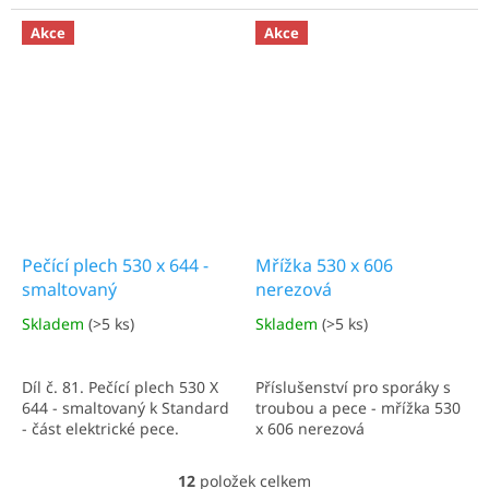
stavebnicový systém
umožňuje individuální
Akce
Akce
sestavení vařidlové části a
podstavce, případně lze
použít vařidlovou část jako
samostatný...
Pečící plech 530 x 644 -
Mřížka 530 x 606
smaltovaný
nerezová
Skladem
(>5 ks)
Skladem
(>5 ks)
Díl č. 81. Pečící plech 530 X
Příslušenství pro sporáky s
644 - smaltovaný k Standard
troubou a pece - mřížka 530
- část elektrické pece.
x 606 nerezová
12
položek celkem
O