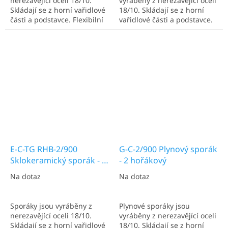
nerezavějící oceli 18/10.
vyráběny z nerezavějící oceli
Skládají se z horní vařidlové
18/10. Skládají se z horní
části a podstavce. Flexibilní
vařidlové části a podstavce.
stavebnicový systém
Flexibilní stavebnicový
umožňuje individuální
systém umožňuje
sestavení vařidlové části a
individuální sestavení
podstavce, případně lze
vařidlové části a podstavce,
použít vařidlovou část jako
případně lze použít
samostatný...
vařidlovou část jako...
E-C-TG RHB-2/900
G-C-2/900 Plynový sporák
Sklokeramický sporák - 2
- 2 hořákový
plotýnkový
Na dotaz
Na dotaz
Sporáky jsou vyráběny z
Plynové sporáky jsou
nerezavějící oceli 18/10.
vyráběny z nerezavějící oceli
Skládají se z horní vařidlové
18/10. Skládají se z horní