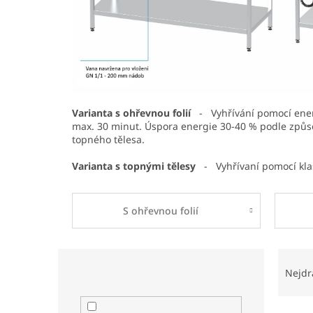
Varianta s ohřevnou folií
- Vyhřívání pomocí energ
max. 30 minut. Úspora energie 30-40 % podle způso
topného tělesa.
Varianta s topnými tělesy
-
Vyhřívaní pomocí kla
S ohřevnou folií
P
Ř
o
a
Nejdr
s
z
t
e