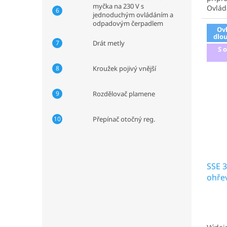
myčka na 230 V s
Ovlád
jednoduchým ovládáním a
nádob
odpadovým čerpadlem
Výdejn
Ov
policí
dlo
Drát metly
S 
Kroužek pojivý vnější
Rozdělovač plamene
Přepínač otočný reg.
SSE 3
ohřev