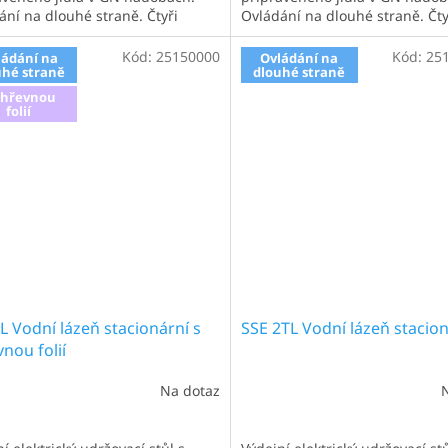
ání na dlouhé straně. Čtyři
Ovládání na dlouhé straně. Čty
y. Varianta s topnými tělesy.
nádoby. Varianta s ohřevnou fol
í, elektrický, udržovací stůl s
Výdejní, elektrický, udržovací st
Kód:
25150000
Kód:
25
ládání na
Ovládání na
, který je vhodný pro výdej...
uhé straně
policí, který je vhodný pro výdej
dlouhé straně
ohřevnou
folií
L Vodní lázeň stacionární s
SSE 2TL Vodní lázeň stacio
nou folií
Na dotaz