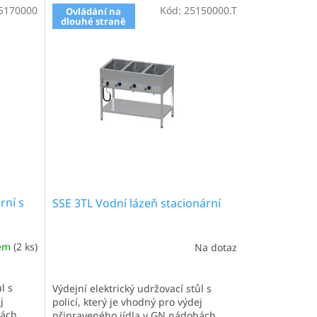
5170000
Kód:
25150000.T
Ovládání na
dlouhé straně
rní s
SSE 3TL Vodní lázeň stacionární
dem
(2 ks)
Na dotaz
l s
Výdejní elektrický udržovací stůl s
j
policí, který je vhodný pro výdej
ách.
připraveného jídla v GN nádobách.