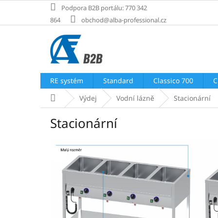
Přejít
Podpora B2B portálu: 770 342
na
864
obchod@alba-professional.cz
obsah
RE systém
Standard
Classico 700
C
Domů
Výdej
Vodní lázně
Stacionární
Stacionární