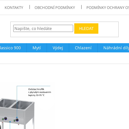
KONTAKTY
OBCHODNÍ PODMÍNKY
PODMÍNKY OCHRANY O
HLEDAT
lassico 900
Mytí
Výdej
Chlazení
Náhrádní díl