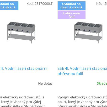
Kód:
25170000.T
Kód:
2
ládání na
Ovládání na
uhé straně
dlouhé straně
S ohřevnou
folií
TL Vodní lázeň stacionární
SSE 4L Vodní lázeň stacioná
ohřevnou folií
Na dotaz
Skla
í elektrický udržovací stůl s
Výdejní elektrický udržovací stů
, který je vhodný pro výdej
policí, který je vhodný pro výde
aveného jídla v GN nádobách.
připraveného jídla v GN nádob