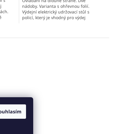
l s
Ovládání na dlouhé straně. Dvě
j
nádoby. Varianta s ohřevnou folií.
ách.
Výdejní elektrický udržovací stůl s
ě
policí, který je vhodný pro výdej
esy.
připraveného jídla v GN nádobách.
ůl s
...
ouhlasím