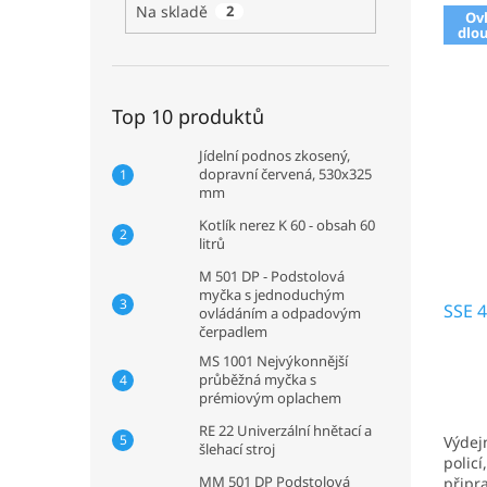
V
r
n
Na skladě
2
Ov
ý
a
í
dlo
p
n
p
i
n
r
s
í
o
Top 10 produktů
p
p
d
r
a
u
Jídelní podnos zkosený,
o
n
k
dopravní červená, 530x325
d
e
t
mm
u
l
ů
Kotlík nerez K 60 - obsah 60
k
litrů
t
M 501 DP - Podstolová
ů
myčka s jednoduchým
SSE 4
ovládáním a odpadovým
čerpadlem
MS 1001 Nejvýkonnější
průběžná myčka s
prémiovým oplachem
RE 22 Univerzální hnětací a
Výdejn
šlehací stroj
policí
MM 501 DP Podstolová
připr