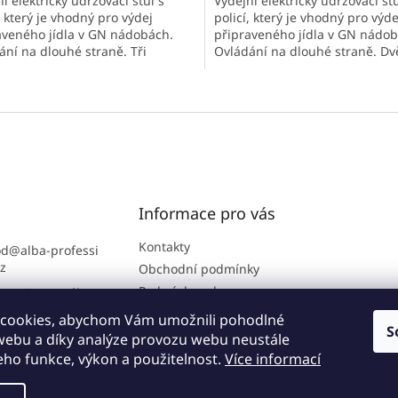
í elektrický udržovací stůl s
Výdejní elektrický udržovací stů
, který je vhodný pro výdej
policí, který je vhodný pro výde
aveného jídla v GN nádobách.
připraveného jídla v GN nádob
ání na dlouhé straně. Tři
Ovládání na dlouhé straně. Dv
. Varianta s ohřevnou folií.
nádoby. Varianta s topnými těl
í, elektrický, udržovací stůl s
Výdejní, elektrický, udržovací st
O
, který je vhodný pro výdej...
policí, který je vhodný pro výdej
v
l
á
d
a
c
í
Informace pro vás
p
r
Kontakty
od
@
alba-professi
v
cz
Obchodní podmínky
k
Podmínky ochrany
ra B2B portálu: 7
y
osobních údajů
2 864
v
cookies, abychom Vám umožnili pohodlné
ý
S
://www.facebook.
 webu a díky analýze provozu webu neustále
p
lbakuchyne
jeho funkce, výkon a použitelnost.
Více informací
i
s
u