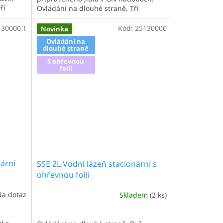
ři
Ovládání na dlouhé straně. Tři
ií.
nádoby. Varianta s topnými tělesy.
ůl s
Výdejní, elektrický, udržovací stůl s
130000.T
Kód:
25130000
Novinka
...
policí, který je vhodný pro výdej...
Ovládání na
dlouhé straně
S ohřevnou
folií
nární
SSE 2L Vodní lázeň stacionární s
ohřevnou folií
Na dotaz
Skladem
(2 ks)