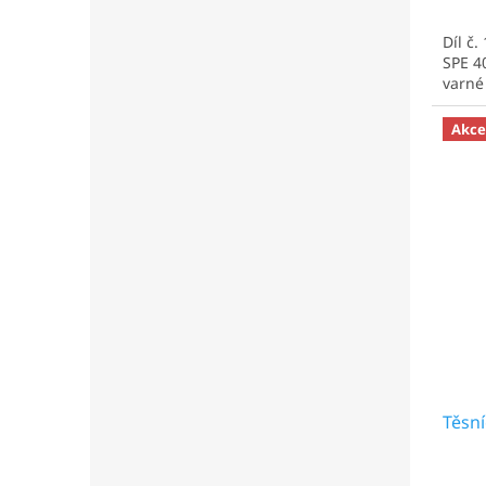
Díl č.
SPE 4
varné 
Akce
Těsní