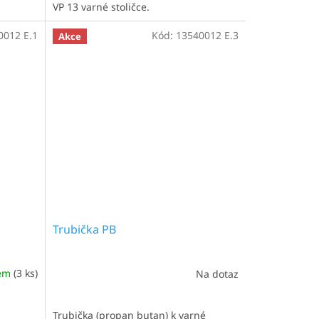
VP 13 varné stoličce.
0012 E.1
Kód:
13540012 E.3
Akce
Trubička PB
dem
(3 ks)
Na dotaz
Trubička (propan butan) k varné