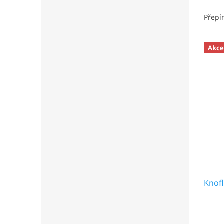
Přepín
Akce
Knofl