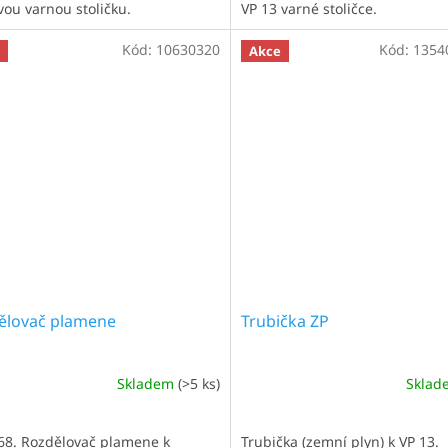
vou varnou stoličku.
VP 13 varné stoličce.
Kód:
10630320
Kód:
1354
Akce
ělovač plamene
Trubička ZP
Skladem
(>5 ks)
Skla
. 68. Rozdělovač plamene k
Trubička (zemní plyn) k VP 13.