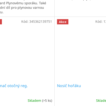
ard Plynovému sporáku. Také
dní díl pro plynovou varnou
ku.
Kód:
345362139751
Kód:
1
Akce
nač otočný reg.
Nosič hořáku
Skladem
(>5 ks)
Skla