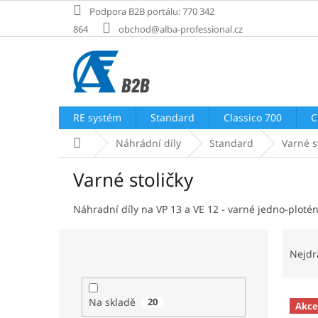
Přejít
Podpora B2B portálu: 770 342
na
864
obchod@alba-professional.cz
obsah
RE systém
Standard
Classico 700
C
Domů
Náhrádní díly
Standard
Varné s
Varné stoličky
Náhradní díly na VP 13 a VE 12 - varné jedno-plotén
P
Ř
o
a
Nejdr
s
z
t
e
V
r
n
Na skladě
20
Akce
ý
a
í