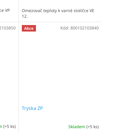
čce VP
Omezovač teploty k varné stoličce VE
12.
2103850
Kód:
800102103840
Akce
Tryska ZP
em
(>5 ks)
Skladem
(>5 ks)