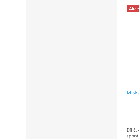
Akce
Misk
Díl č
sporá