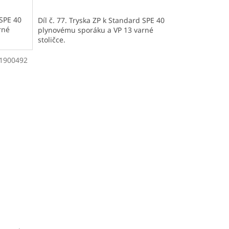
 SPE 40
Díl č. 77. Tryska ZP k Standard SPE 40
rné
plynovému sporáku a VP 13 varné
stoličce.
1900492