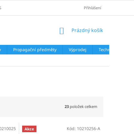
SOBNÍCH ÚDAJŮ
Přihlášení
NÁKUPNÍ
Prázdný košík
KOŠÍK
y
Propagační předměty
Výprodej
Technologie
23
položek celkem
0210025
Kód:
10210256-A
Akce