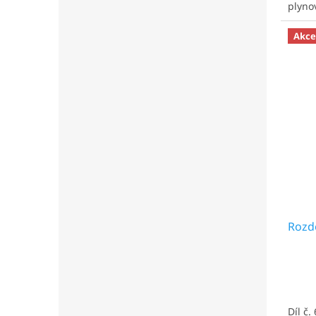
plyno
Akce
Rozd
Díl č