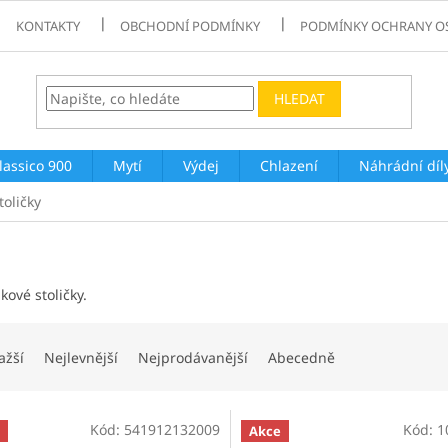
KONTAKTY
OBCHODNÍ PODMÍNKY
PODMÍNKY OCHRANY O
HLEDAT
lassico 900
Mytí
Výdej
Chlazení
Náhrádní díl
toličky
kové stoličky.
ažší
Nejlevnější
Nejprodávanější
Abecedně
Kód:
541912132009
Kód:
1
Akce