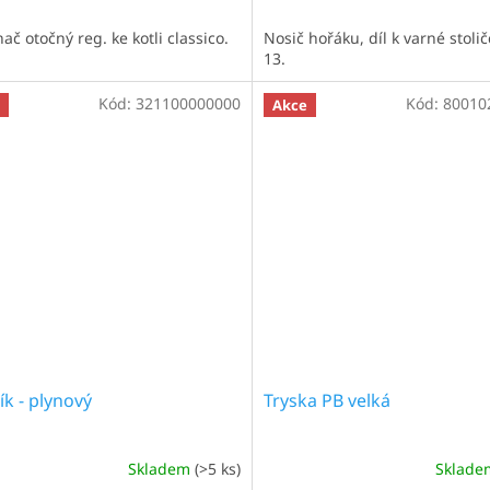
ač otočný reg. ke kotli classico.
Nosič hořáku, díl k varné stoli
13.
Kód:
321100000000
Kód:
80010
Akce
ík - plynový
Tryska PB velká
Skladem
(>5 ks)
Sklad