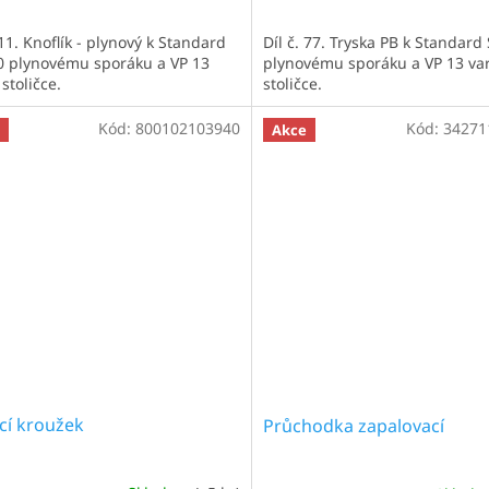
 11. Knoflík - plynový k Standard
Díl č. 77. Tryska PB k Standard
0 plynovému sporáku a VP 13
plynovému sporáku a VP 13 va
stoličce.
stoličce.
Kód:
800102103940
Kód:
34271
Akce
cí kroužek
Průchodka zapalovací