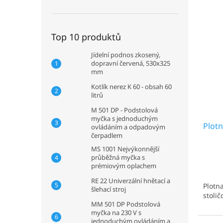
p
n
p
i
n
r
s
í
o
Top 10 produktů
p
p
d
r
a
u
Jídelní podnos zkosený,
o
n
k
dopravní červená, 530x325
d
e
t
mm
u
l
ů
Kotlík nerez K 60 - obsah 60
k
litrů
t
M 501 DP - Podstolová
ů
myčka s jednoduchým
Plot
ovládáním a odpadovým
čerpadlem
MS 1001 Nejvýkonnější
průběžná myčka s
prémiovým oplachem
RE 22 Univerzální hnětací a
Plotn
šlehací stroj
stolič
MM 501 DP Podstolová
myčka na 230 V s
jednoduchým ovládáním a