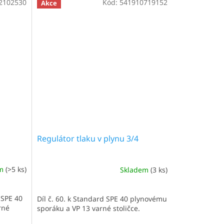
2102530
Kód:
541910719152
Akce
Regulátor tlaku v plynu 3/4
em
(>5 ks)
Skladem
(3 ks)
 SPE 40
Díl č. 60. k Standard SPE 40 plynovému
rné
sporáku a VP 13 varné stoličce.