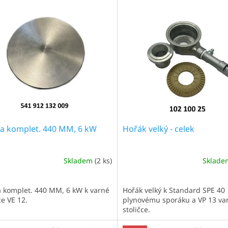
na komplet. 440 MM, 6 kW
Hořák velký - celek
Skladem
(2 ks)
Sklad
a komplet. 440 MM, 6 kW k varné
Hořák velký k Standard SPE 40
ce VE 12.
plynovému sporáku a VP 13 va
stoličce.