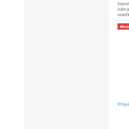
Stand
náhra
stolič
Akce
Přepí