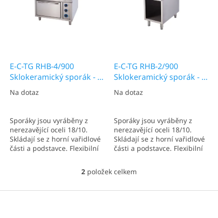
k
p
t
r
ů
o
d
u
k
E-C-TG RHB-4/900
E-C-TG RHB-2/900
t
Sklokeramický sporák - 4
Sklokeramický sporák - 2
ů
plotýnkový
plotýnkový
Na dotaz
Na dotaz
Sporáky jsou vyráběny z
Sporáky jsou vyráběny z
nerezavějící oceli 18/10.
nerezavějící oceli 18/10.
Skládají se z horní vařidlové
Skládají se z horní vařidlové
části a podstavce. Flexibilní
části a podstavce. Flexibilní
stavebnicový systém
stavebnicový systém
umožňuje individuální
umožňuje individuální
2
položek celkem
O
sestavení vařidlové části a
sestavení vařidlové části a
v
podstavce, případně lze
podstavce, případně lze
l
Z
použít vařidlovou část jako
použít vařidlovou část jako
á
á
samostatný...
samostatný...
d
p