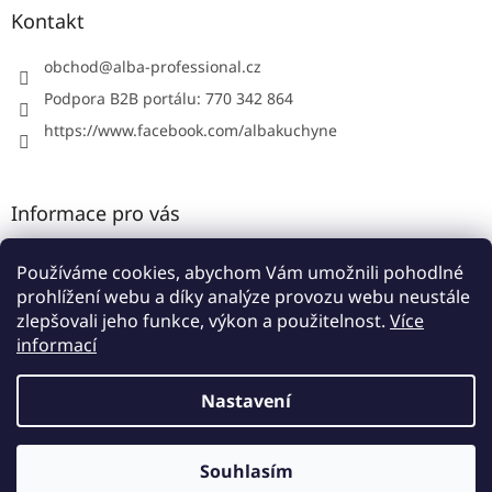
a
a
Kontakt
c
t
í
í
obchod
@
alba-professional.cz
p
r
Podpora B2B portálu: 770 342 864
v
https://www.facebook.com/albakuchyne
k
y
v
ý
Informace pro vás
p
i
Kontakty
s
Používáme cookies, abychom Vám umožnili pohodlné
u
Obchodní podmínky
prohlížení webu a díky analýze provozu webu neustále
Podmínky ochrany osobních údajů
zlepšovali jeho funkce, výkon a použitelnost.
Více
informací
Nastavení
Vytvořil Shoptet
Souhlasím
Copyright 2026
Alba B2B portál
. Všechna práva vyhrazena.