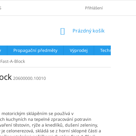
SOBNÍCH ÚDAJŮ
Přihlášení
NÁKUPNÍ
Prázdný košík
KOŠÍK
y
Propagační předměty
Výprodej
Technologie
 Fast-A-Block
lock
20600000.10010
 s motorickým sklápěním se používá v
ích kuchyních na tepelné zpracování potravin
vaření těstovin, rýže a knedlíků, dušení zeleniny,
je celonerezová, skládá se z horní sklopné části a