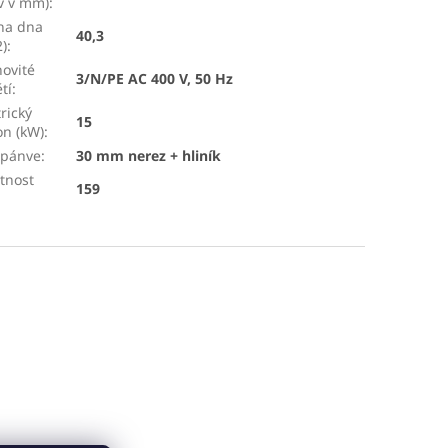
 v v mm)
:
ha dna
40,3
)
:
ovité
3/N/PE AC 400 V, 50 Hz
tí
:
trický
15
on (kW)
:
 pánve
:
30 mm nerez + hliník
tnost
159