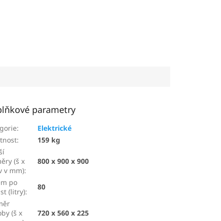
lňkové parametry
gorie
:
Elektrické
tnost
:
159 kg
ší
ěry (š x
800 x 900 x 900
 v v mm)
:
em po
80
t (litry)
:
měr
by (š x
720 x 560 x 225