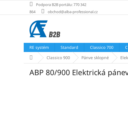
Přejít
Podpora B2B portálu: 770 342
na
864
obchod@alba-professional.cz
obsah
RE systém
Standard
Classico 700
C
Domů
Classico 900
Pánve sklopné
Elek
ABP 80/900 Elektrická pánev