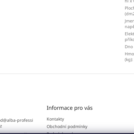
hl x
Ploc
(dm2
Jmen
napě
Elek
přík
Dno
Hmo
(kg)
:
Informace pro vás
Kontakty
od
@
alba-professi
cz
Obchodní podmínky
Podmínky ochrany