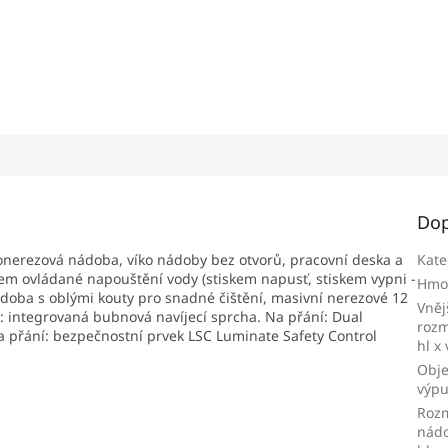
Dop
lonerezová nádoba, víko nádoby bez otvorů, pracovní deska a
Kate
tkem ovládané napouštění vody (stiskem napusť, stiskem vypni -
Hmo
nádoba s oblými kouty pro snadné čištění, masivní nerezové 12
Vněj
: integrovaná bubnová navíjecí sprcha. Na přání: Dual
rozm
a přání: bezpečnostní prvek LSC Luminate Safety Control
hl x
Obj
výpus
Roz
nádo