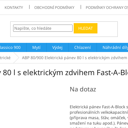
KONTAKTY
OBCHODNÍ PODMÍNKY
PODMÍNKY OCHRANY O
HLEDAT
lassico 900
Mytí
Výdej
Chlazení
Náhrádní díl
trické
ABP 80/900 Elektrická pánev 80 l s elektrickým zdvihem
 80 l s elektrickým zdvihem Fast-A-B
Na dotaz
Elektrická pánev Fast-A-Block
profesionálních velkokapacitn
(příprava masa, šťáv, omáček, 
smažení na tuku apod.). Pánev 