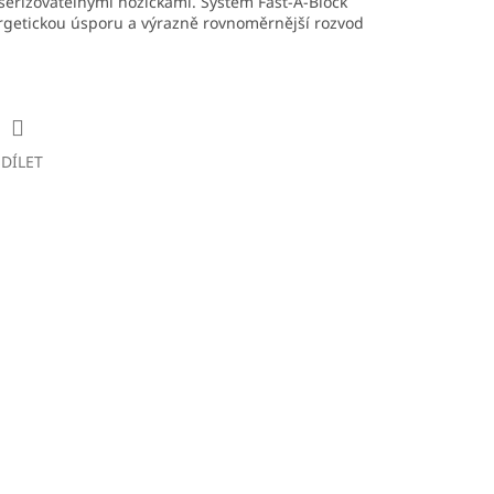
eřizovatelnými nožičkami. Systém Fast-A-Block
rgetickou úsporu a výrazně rovnoměrnější rozvod
SDÍLET