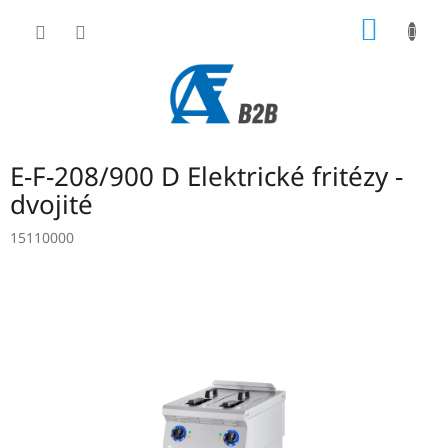
Přejít
NÁKUP
na
obsah
KOŠÍK
E-F-208/900 D Elektrické fritézy -
dvojité
15110000