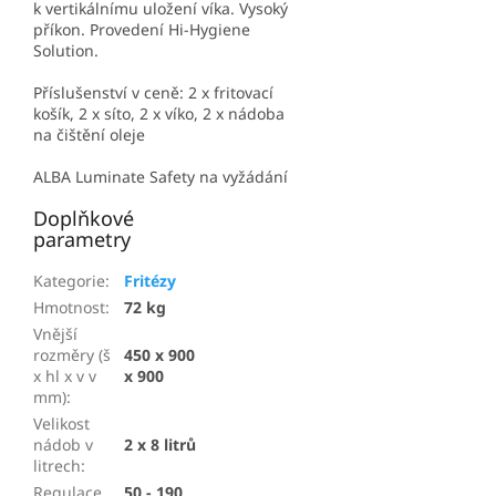
k vertikálnímu uložení víka. Vysoký
příkon. Provedení Hi-Hygiene
Solution.
Příslušenství v ceně: 2 x fritovací
košík, 2 x síto, 2 x víko, 2 x nádoba
na čištění oleje
ALBA Luminate Safety na vyžádání
Doplňkové
parametry
Kategorie
:
Fritézy
Hmotnost
:
72 kg
Vnější
rozměry (š
450 x 900
x hl x v v
x 900
mm)
:
Velikost
nádob v
2 x 8 litrů
litrech
:
Regulace
50 - 190