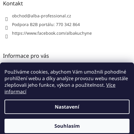
a
Kontakt
t
í
obchod
@
alba-professional.cz
Podpora B2B portálu: 770 342 864
https://www.facebook.com/albakuchyne
Informace pro vás
Kontakty
Používáme cookies, abychom Vám umožnili pohodlné
Obchodní podmínky
prohlížení webu a díky analýze provozu webu neustále
Podmínky ochrany osobních údajů
zlepšovali jeho funkce, výkon a použitelnost.
Více
informací
Nastavení
Vytvořil Shoptet
Souhlasím
Copyright 2026
Alba B2B portál
. Všechna práva vyhrazena.