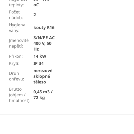
teploty
:
oC
Počet
2
nádob
:
Hygiena
kouty R16
vany
:
3/N/PE AC
Jmenovité
400 V, 50
napětí
:
Hz
Příkon
:
14 kW
Krytí
:
IP 34
nerezové
Druh
sklopné
ohřevu
:
těleso
Brutto
0,45 m3 /
(objem /
72 kg
hmotnost)
:
Z
á
p