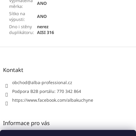
Vyjímatelná
ANO
měrka
:
Sítko na
ANO
výpusti
:
Dno i stěny
nerez
duplikátoru
:
AISI 316
Z
á
p
a
Kontakt
t
í
obchod
@
alba-professional.cz
Podpora B2B portálu: 770 342 864
https://www.facebook.com/albakuchyne
Informace pro vás
Kontakty