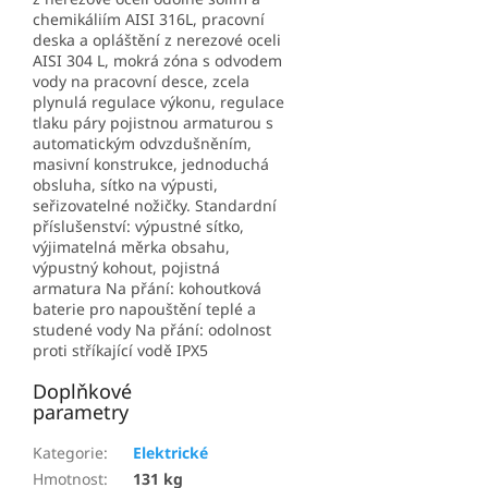
chemikáliím AISI 316L, pracovní
deska a opláštění z nerezové oceli
AISI 304 L, mokrá zóna s odvodem
vody na pracovní desce, zcela
plynulá regulace výkonu, regulace
tlaku páry pojistnou armaturou s
automatickým odvzdušněním,
masivní konstrukce, jednoduchá
obsluha, sítko na výpusti,
seřizovatelné nožičky. Standardní
příslušenství: výpustné sítko,
výjimatelná měrka obsahu,
výpustný kohout, pojistná
armatura Na přání: kohoutková
baterie pro napouštění teplé a
studené vody Na přání: odolnost
proti stříkající vodě IPX5
Doplňkové
parametry
Kategorie
:
Elektrické
Hmotnost
:
131 kg