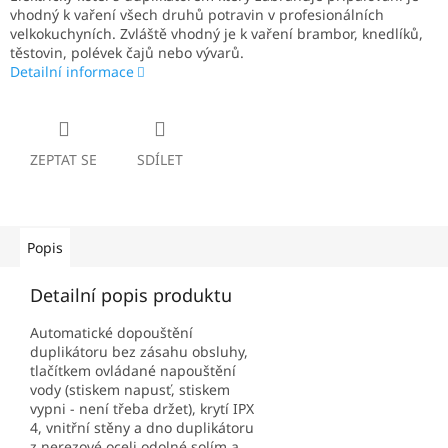
vhodný k vaření všech druhů potravin v profesionálních
velkokuchyních. Zvláště vhodný je k vaření brambor, knedlíků,
těstovin, polévek čajů nebo vývarů.
Detailní informace
ZEPTAT SE
SDÍLET
Popis
Detailní popis produktu
Automatické dopouštění
duplikátoru bez zásahu obsluhy,
tlačítkem ovládané napouštění
vody (stiskem napusť, stiskem
vypni - není třeba držet), krytí IPX
4, vnitřní stěny a dno duplikátoru
z nerezové oceli odolné solím a