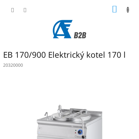
Přejít
NÁKUP
na
obsah
KOŠÍK
EB 170/900 Elektrický kotel 170 l
20320000