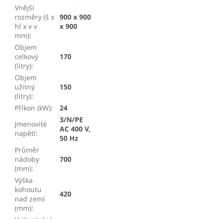
Vnější
rozměry (š x
900 x 900
hl x v v
x 900
mm)
:
Objem
celkový
170
(litry)
:
Objem
užitný
150
(litry)
:
Příkon (kW)
:
24
3/N/PE
Jmenovité
AC 400 V,
napětí
:
50 Hz
Průměr
nádoby
700
(mm)
:
Výška
kohoutu
420
nad zemí
(mm)
: