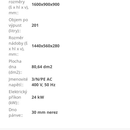
rozměry
1600x900x900
(š x hl x v),
mm:
:
Objem po
výpust
201
(litry):
:
Rozměr
nádoby (š
1440x560x280
x hl x v),
mm:
:
Plocha
dna
80,64 dm2
(dm2):
:
Jmenovité
3/N/PE AC
napětí:
:
400 V, 50 Hz
Elektrický
příkon
24 kW
(kW):
:
Dno
30 mm nerez
pánve:
: