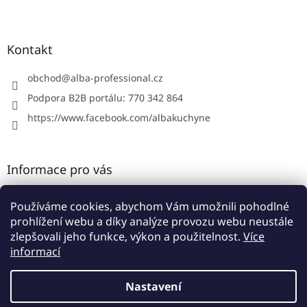
Z
á
p
a
Kontakt
t
í
obchod
@
alba-professional.cz
Podpora B2B portálu: 770 342 864
https://www.facebook.com/albakuchyne
Informace pro vás
Kontakty
Používáme cookies, abychom Vám umožnili pohodlné
Obchodní podmínky
prohlížení webu a díky analýze provozu webu neustále
Podmínky ochrany osobních údajů
zlepšovali jeho funkce, výkon a použitelnost.
Více
informací
Nastavení
Vytvořil Shoptet