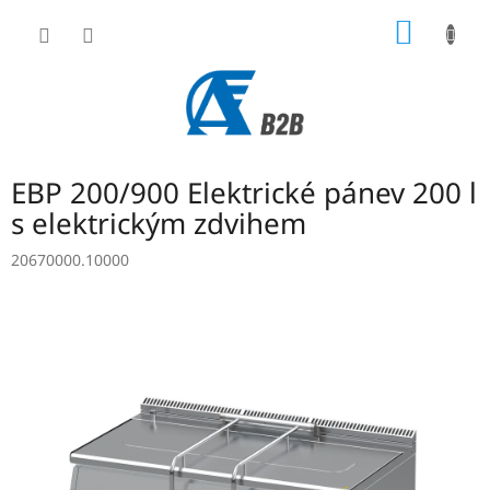
Přejít
NÁKUP
na
obsah
KOŠÍK
EBP 200/900 Elektrické pánev 200 l
s elektrickým zdvihem
20670000.10000