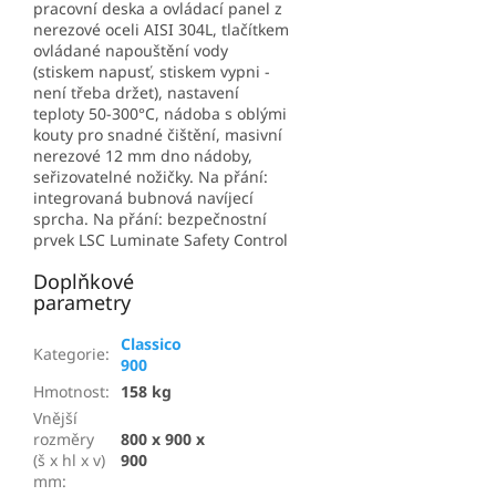
pracovní deska a ovládací panel z
nerezové oceli AISI 304L, tlačítkem
ovládané napouštění vody
(stiskem napusť, stiskem vypni -
není třeba držet), nastavení
teploty 50-300°C, nádoba s oblými
kouty pro snadné čištění, masivní
nerezové 12 mm dno nádoby,
seřizovatelné nožičky. Na přání:
integrovaná bubnová navíjecí
sprcha. Na přání: bezpečnostní
prvek LSC Luminate Safety Control
Doplňkové
parametry
Classico
Kategorie
:
900
Hmotnost
:
158 kg
Vnější
rozměry
800 x 900 x
(š x hl x v)
900
mm
: