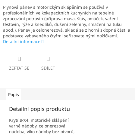
Plynová pánev s motorickým sklápěním se používá v
profesionálních velkokapacitních kuchyních na tepelné
zpracování potravin (příprava masa, šťáv, omáček, vaření
těstovin, rýže a knedlíků, dušení zeleniny, smažení na tuku
apod.). Pánev je celonerezová, skládá se z horní sklopné části a
podstavce vybaveného čtyřmi seřizovatelnými nožičkami.
Detailní informace
ZEPTAT SE
SDÍLET
Popis
Detailní popis produktu
Krytí IPX4, motorické sklápění
varné nádoby, celonerezová
nádoba, víko nádoby bez otvorů,