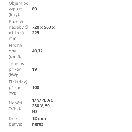
Objem po
výpust
80
(litry)
:
Rozměr
nádoby (š
720 x 560 x
x hl x v)
225
mm
:
Plocha
dna
40,32
(dm2)
:
Tepelný
příkon
19
(kW)
:
Elektrický
příkon
100
(W)
:
1/N/PE AC
Napětí
230 V, 50
(V/Hz)
:
Hz
Dno
12 mm
pánve
:
nerez