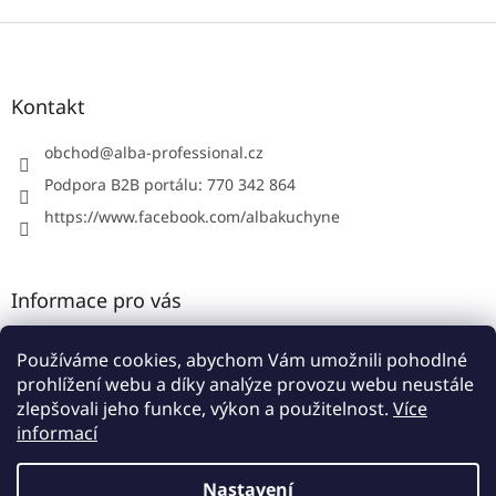
Z
á
p
a
Kontakt
t
í
obchod
@
alba-professional.cz
Podpora B2B portálu: 770 342 864
https://www.facebook.com/albakuchyne
Informace pro vás
Kontakty
Používáme cookies, abychom Vám umožnili pohodlné
Obchodní podmínky
prohlížení webu a díky analýze provozu webu neustále
Podmínky ochrany osobních údajů
zlepšovali jeho funkce, výkon a použitelnost.
Více
informací
Nastavení
Vytvořil Shoptet