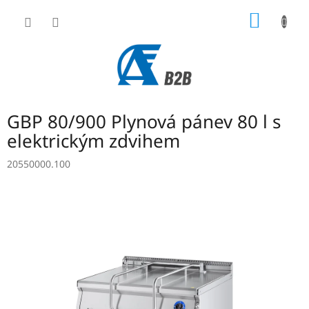
Přejít
NÁKUP
na
obsah
KOŠÍK
GBP 80/900 Plynová pánev 80 l s
elektrickým zdvihem
20550000.100