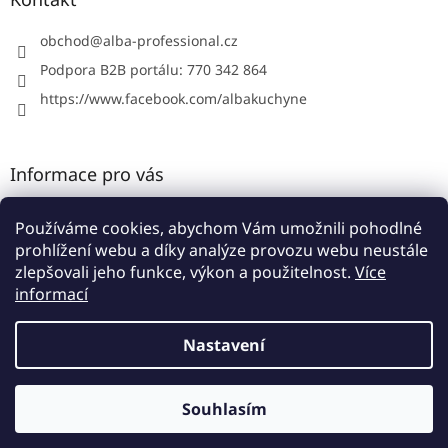
t
í
obchod
@
alba-professional.cz
Podpora B2B portálu: 770 342 864
https://www.facebook.com/albakuchyne
Informace pro vás
Kontakty
Používáme cookies, abychom Vám umožnili pohodlné
Obchodní podmínky
prohlížení webu a díky analýze provozu webu neustále
Podmínky ochrany osobních údajů
zlepšovali jeho funkce, výkon a použitelnost.
Více
informací
Nastavení
Vytvořil Shoptet
Souhlasím
Copyright 2026
Alba B2B portál
. Všechna práva vyhrazena.