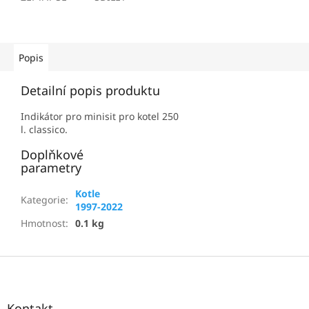
Popis
Detailní popis produktu
Indikátor pro minisit pro kotel 250
l. classico.
Doplňkové
parametry
Kotle
Kategorie
:
1997-2022
Hmotnost
:
0.1 kg
Z
á
p
a
Kontakt