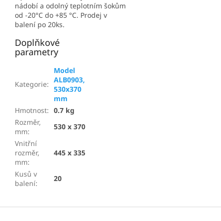
nádobí a odolný teplotním šokům
od -20°C do +85 °C. Prodej v
balení po 20ks.
Doplňkové
parametry
Model
ALB0903,
Kategorie
:
530x370
mm
Hmotnost
:
0.7 kg
Rozměr,
530 x 370
mm
:
Vnitřní
rozměr,
445 x 335
mm
:
Kusů v
20
balení
:
Z