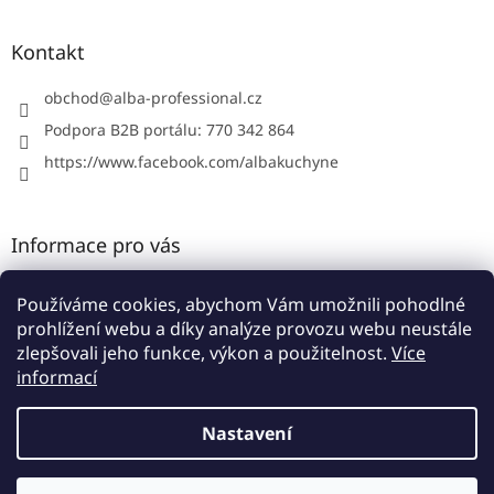
á
p
a
Kontakt
t
í
obchod
@
alba-professional.cz
Podpora B2B portálu: 770 342 864
https://www.facebook.com/albakuchyne
Informace pro vás
Kontakty
Používáme cookies, abychom Vám umožnili pohodlné
Obchodní podmínky
prohlížení webu a díky analýze provozu webu neustále
Podmínky ochrany osobních údajů
zlepšovali jeho funkce, výkon a použitelnost.
Více
informací
Nastavení
Vytvořil Shoptet