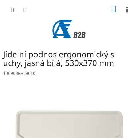
Přejít
NÁKUP
na
obsah
KOŠÍK
Jídelní podnos ergonomický s
uchy, jasná bílá, 530x370 mm
100903RAL9010