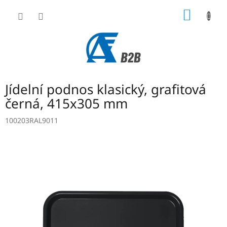
Přejít
NÁKUP
na
obsah
KOŠÍK
Jídelní podnos klasický, grafitová
černá, 415x305 mm
100203RAL9011