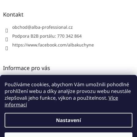
á
p
a
Kontakt
t
í
obchod
@
alba-professional.cz
Podpora B2B portálu: 770 342 864
https://www.facebook.com/albakuchyne
Informace pro vás
Kontakty
Používáme cookies, abychom Vám umožnili pohodlné
Obchodní podmínky
prohlížení webu a díky analýze provozu webu neustále
Podmínky ochrany osobních údajů
zlepšovali jeho funkce, výkon a použitelnost.
Více
informací
Nastavení
Vytvořil Shoptet