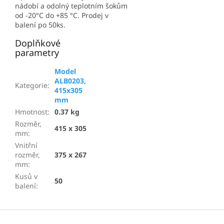
nádobí a odolný teplotním šokům
od -20°C do +85 °C. Prodej v
balení po 50ks.
Doplňkové
parametry
Model
ALB0203,
Kategorie
:
415x305
mm
Hmotnost
:
0.37 kg
Rozměr,
415 x 305
mm
:
Vnitřní
rozměr,
375 x 267
mm
:
Kusů v
50
balení
:
Z