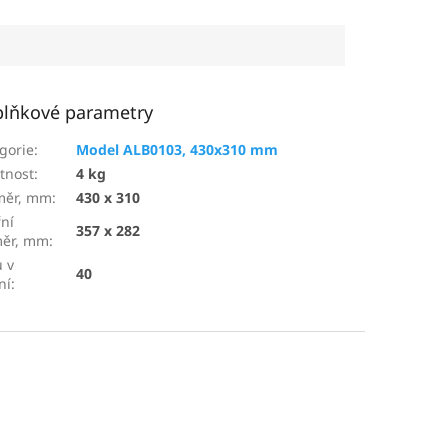
lňkové parametry
gorie
:
Model ALB0103, 430x310 mm
tnost
:
4 kg
měr, mm
:
430 x 310
řní
357 x 282
měr, mm
:
 v
40
ní
: