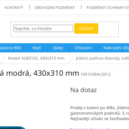
KONTAKTY
OBCHODNÍ PODMÍNKY
PODMÍNKY OCHRANY O
HLEDAT
lassico 900
Mytí
Výdej
Chlazení
Náhrádní díl
Model ALB0103, 430x310 mm
Jídelní podnos klasický, s
ětlá modrá, 430x310 mm
100103RAL5012
Na dotaz
Prodej v balení po 40ks. Jídel
gastronomických podniků. S ro
Nejčastěji užíván ve fastfoode