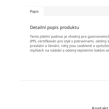
Popis
Detailní popis produktu
Tento jídelní podnos je vhodný pro gastronomick
(PP), certifikován pro styk s potravinami, odoln
praskání a lámání, rohy jsou zaoblené a vyztuže
myčkách na nádobí a odolný teplotním šokům od 
Z
á
p
a
t
Kontakt