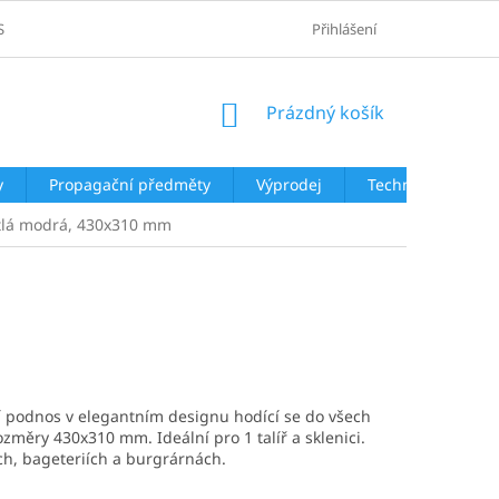
SOBNÍCH ÚDAJŮ
Přihlášení
NÁKUPNÍ
Prázdný košík
KOŠÍK
y
Propagační předměty
Výprodej
Technologie
větlá modrá, 430x310 mm
ní podnos v elegantním designu hodící se do všech
změry 430x310 mm. Ideální pro 1 talíř a sklenici.
ch, bageteriích a burgrárnách.