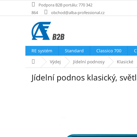
Přejít
Podpora B2B portálu: 770 342
na
864
obchod@alba-professional.cz
obsah
RE systém
Standard
Classico 700
C
Domů
Výdej
Jídelní podnosy
Klasické
Jídelní podnos klasický, sv