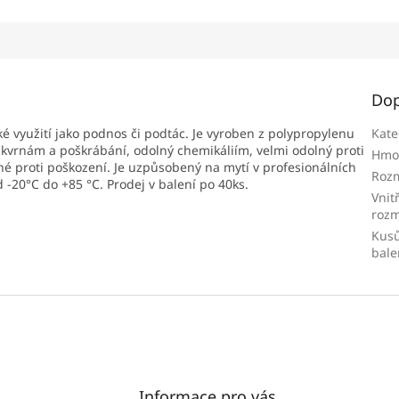
Dop
é využití jako podnos či podtác. Je vyroben z polypropylenu
Kate
ý skvrnám a poškrábání, odolný chemikáliím, velmi odolný proti
Hmo
né proti poškození. Je uzpůsobený na mytí v profesionálních
Roz
-20°C do +85 °C. Prodej v balení po 40ks.
Vnit
roz
Kusů
bale
Informace pro vás