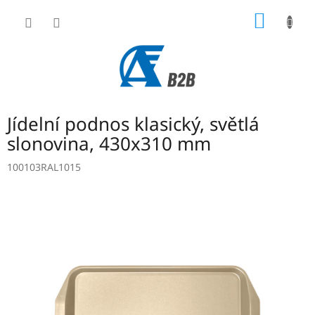
Přejít
NÁKUP
na
obsah
KOŠÍK
Jídelní podnos klasický, světlá
slonovina, 430x310 mm
100103RAL1015