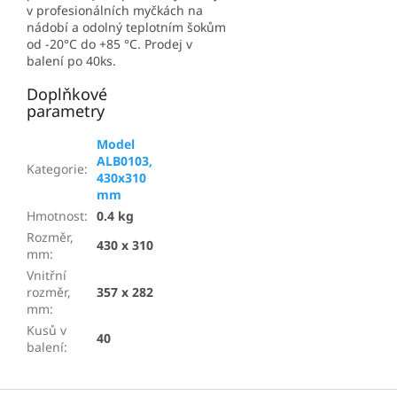
v profesionálních myčkách na
nádobí a odolný teplotním šokům
od -20°C do +85 °C. Prodej v
balení po 40ks.
Doplňkové
parametry
Model
ALB0103,
Kategorie
:
430x310
mm
Hmotnost
:
0.4 kg
Rozměr,
430 x 310
mm
:
Vnitřní
rozměr,
357 x 282
mm
:
Kusů v
40
balení
: