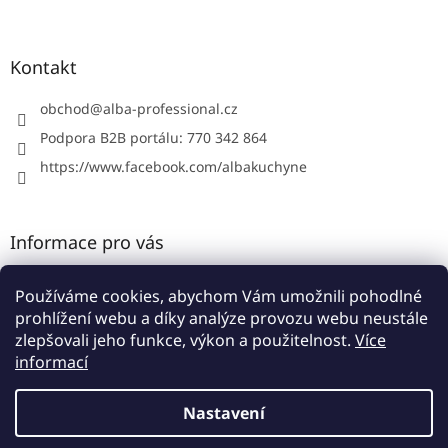
Z
á
p
a
Kontakt
t
í
obchod
@
alba-professional.cz
Podpora B2B portálu: 770 342 864
https://www.facebook.com/albakuchyne
Informace pro vás
Kontakty
Používáme cookies, abychom Vám umožnili pohodlné
Obchodní podmínky
prohlížení webu a díky analýze provozu webu neustále
Podmínky ochrany osobních údajů
zlepšovali jeho funkce, výkon a použitelnost.
Více
informací
Nastavení
Vytvořil Shoptet