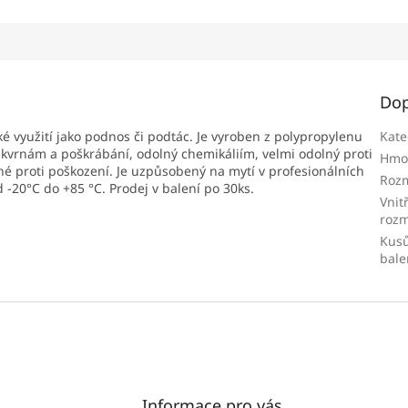
Dop
é využití jako podnos či podtác. Je vyroben z polypropylenu
Kate
ý skvrnám a poškrábání, odolný chemikáliím, velmi odolný proti
Hmo
né proti poškození. Je uzpůsobený na mytí v profesionálních
Roz
-20°C do +85 °C. Prodej v balení po 30ks.
Vnit
roz
Kusů
bale
Informace pro vás