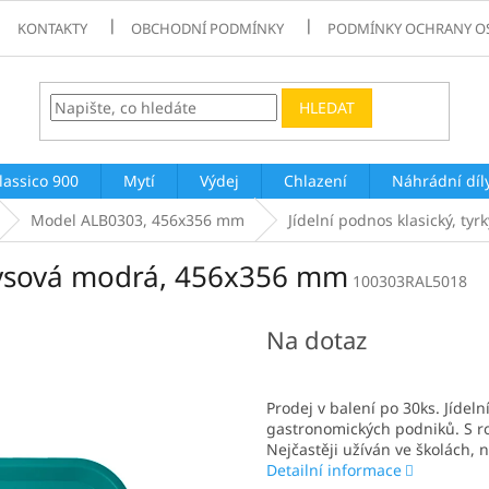
KONTAKTY
OBCHODNÍ PODMÍNKY
PODMÍNKY OCHRANY O
HLEDAT
lassico 900
Mytí
Výdej
Chlazení
Náhrádní díl
Model ALB0303, 456x356 mm
Jídelní podnos klasický, t
rkysová modrá, 456x356 mm
100303RAL5018
Na dotaz
Prodej v balení po 30ks. Jídel
gastronomických podniků. S ro
Nejčastěji užíván ve školách,
Detailní informace