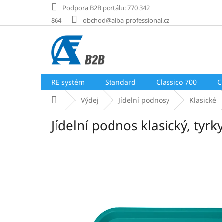
Přejít
Podpora B2B portálu: 770 342
na
864
obchod@alba-professional.cz
obsah
RE systém
Standard
Classico 700
C
Domů
Výdej
Jídelní podnosy
Klasické
Jídelní podnos klasický, ty