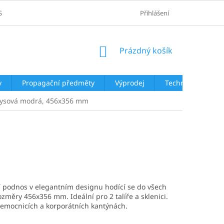
SOBNÍCH ÚDAJŮ
Přihlášení
NÁKUPNÍ
Prázdný košík
KOŠÍK
y
Propagační předměty
Výprodej
Technologie
yrkysová modrá, 456x356 mm
ní podnos v elegantním designu hodící se do všech
změry 456x356 mm. Ideální pro 2 talíře a sklenici.
 nemocnicích a korporátních kantýnách.