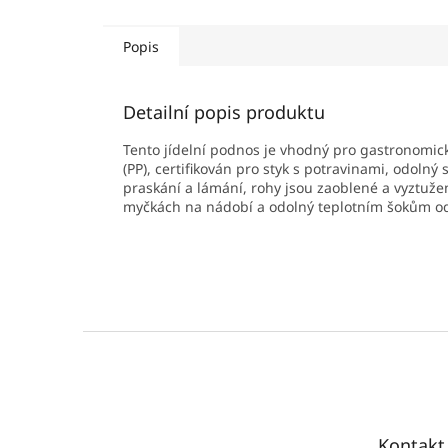
Popis
Detailní popis produktu
Tento jídelní podnos je vhodný pro gastronomick
(PP), certifikován pro styk s potravinami, odoln
praskání a lámání, rohy jsou zaoblené a vyztuže
myčkách na nádobí a odolný teplotním šokům od 
Z
á
p
a
t
Kontakt