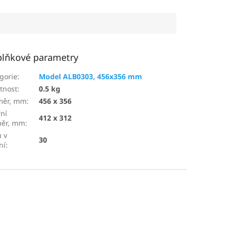
lňkové parametry
gorie
:
Model ALB0303, 456x356 mm
tnost
:
0.5 kg
měr, mm
:
456 x 356
řní
412 x 312
měr, mm
:
 v
30
ní
: