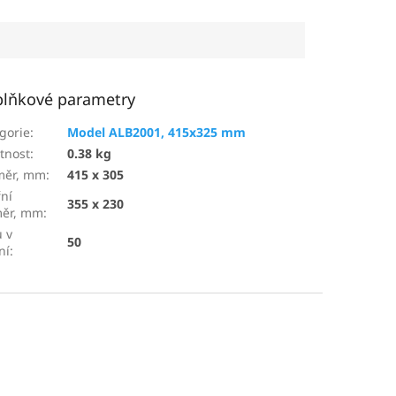
lňkové parametry
gorie
:
Model ALB2001, 415x325 mm
tnost
:
0.38 kg
měr, mm
:
415 x 305
řní
355 x 230
měr, mm
:
 v
50
ní
: