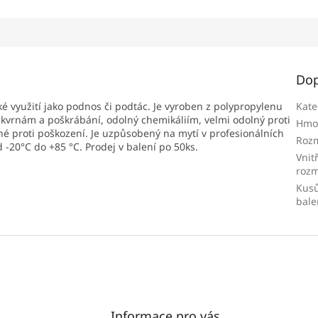
Dop
é využití jako podnos či podtác. Je vyroben z polypropylenu
Kate
ý skvrnám a poškrábání, odolný chemikáliím, velmi odolný proti
Hmo
né proti poškození. Je uzpůsobený na mytí v profesionálních
Roz
-20°C do +85 °C. Prodej v balení po 50ks.
Vnit
roz
Kusů
bale
Informace pro vás