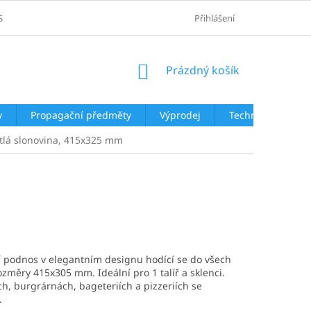
SOBNÍCH ÚDAJŮ
Přihlášení
NÁKUPNÍ
Prázdný košík
KOŠÍK
y
Propagační předměty
Výprodej
Technologie
ětlá slonovina, 415x325 mm
ní podnos v elegantním designu hodící se do všech
změry 415x305 mm. Ideální pro 1 talíř a sklenci.
ch, burgrárnách, bageteriích a pizzeriích se
.