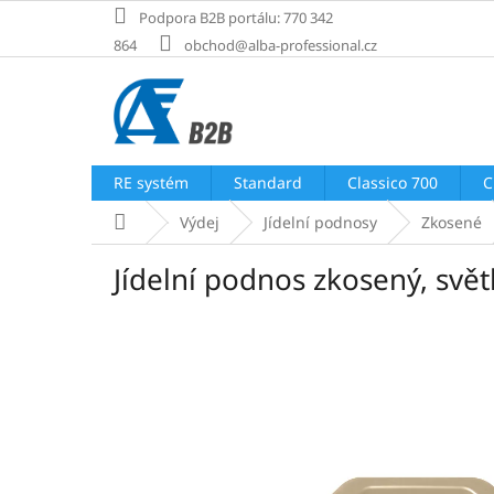
Přejít
Podpora B2B portálu: 770 342
na
864
obchod@alba-professional.cz
obsah
RE systém
Standard
Classico 700
C
Domů
Výdej
Jídelní podnosy
Zkosené
Jídelní podnos zkosený, svě