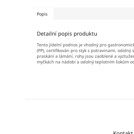
Popis
Detailní popis produktu
Tento jídelní podnos je vhodný pro gastronomick
(PP), certifikován pro styk s potravinami, odoln
praskání a lámání, rohy jsou zaoblené a vyztuže
myčkách na nádobí a odolný teplotním šokům od 
Z
á
p
a
t
Kontakt