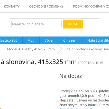
KONTAKTY
OBCHODNÍ PODMÍNKY
PODMÍNKY OCHRANY O
HLEDAT
lassico 900
Mytí
Výdej
Chlazení
Náhrádní díl
Model ALB2001, 415x325 mm
Jídelní podnos zkosený, sv
tlá slonovina, 415x325 mm
102001RAL1015
Na dotaz
Prodej v balení po 50ks. Jídel
gastronomických podniků. S ro
Nejčastěji užíván ve fastfoode
čtvercovými stoly 800x800 mm