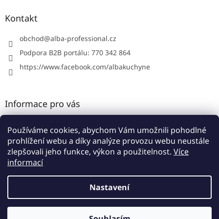
p
a
Kontakt
t
í
obchod
@
alba-professional.cz
Podpora B2B portálu: 770 342 864
https://www.facebook.com/albakuchyne
Informace pro vás
Kontakty
Používáme cookies, abychom Vám umožnili pohodlné
Obchodní podmínky
prohlížení webu a díky analýze provozu webu neustále
Podmínky ochrany osobních údajů
zlepšovali jeho funkce, výkon a použitelnost.
Více
informací
Nastavení
Vytvořil Shoptet
Souhlasím