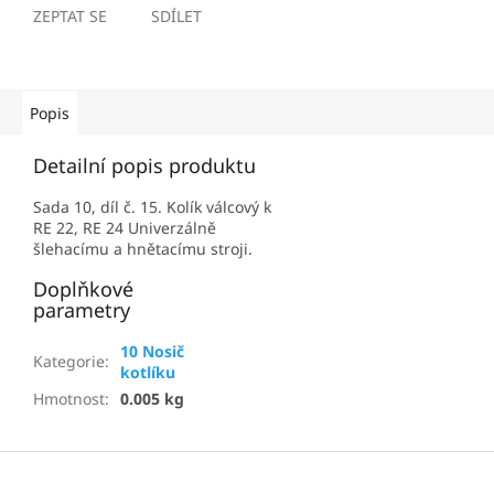
ZEPTAT SE
SDÍLET
Popis
Detailní popis produktu
Sada 10, díl č. 15. Kolík válcový k
RE 22, RE 24 Univerzálně
šlehacímu a hnětacímu stroji.
Doplňkové
parametry
10 Nosič
Kategorie
:
kotlíku
Hmotnost
:
0.005 kg
Z
á