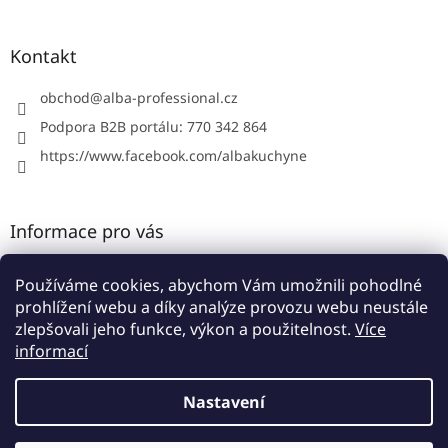
á
p
a
Kontakt
t
í
obchod
@
alba-professional.cz
Podpora B2B portálu: 770 342 864
https://www.facebook.com/albakuchyne
Informace pro vás
Kontakty
Používáme cookies, abychom Vám umožnili pohodlné
Obchodní podmínky
prohlížení webu a díky analýze provozu webu neustále
Podmínky ochrany osobních údajů
zlepšovali jeho funkce, výkon a použitelnost.
Více
informací
Nastavení
Vytvořil Shoptet