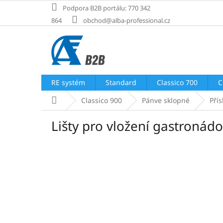
Přejít
Podpora B2B portálu: 770 342
na
864
obchod@alba-professional.cz
obsah
RE systém
Standard
Classico 700
C
Domů
Classico 900
Pánve sklopné
Přís
Lišty pro vložení gastronád