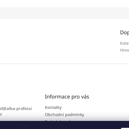
Dop
Kate
Hmo
Informace pro vás
Kontakty
od
@
alba-professi
cz
Obchodní podmínky
Podmínky ochrany
ra B2B portálu: 7
osobních údajů
2 864