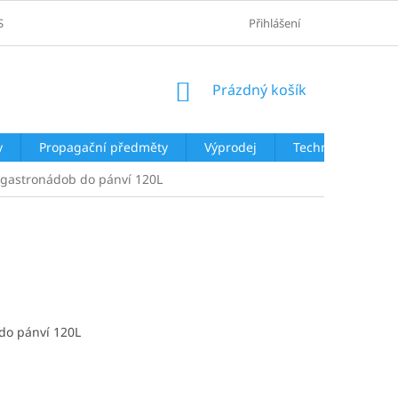
SOBNÍCH ÚDAJŮ
Přihlášení
NÁKUPNÍ
Prázdný košík
KOŠÍK
y
Propagační předměty
Výprodej
Technologie
í gastronádob do pánví 120L
 do pánví 120L