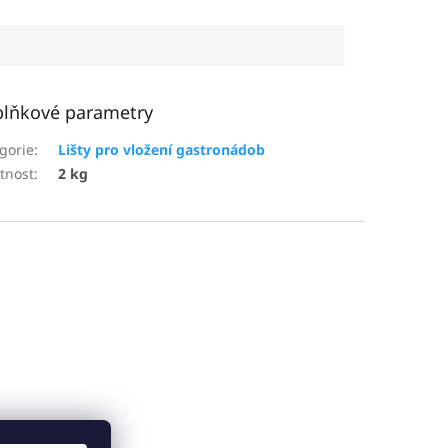
lňkové parametry
gorie
:
Lišty pro vložení gastronádob
tnost
:
2 kg