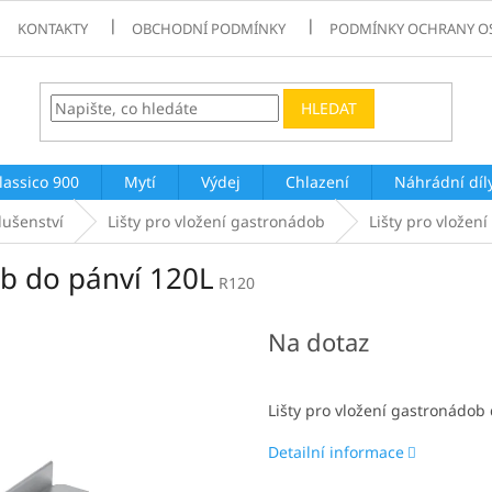
KONTAKTY
OBCHODNÍ PODMÍNKY
PODMÍNKY OCHRANY O
HLEDAT
lassico 900
Mytí
Výdej
Chlazení
Náhrádní díl
lušenství
Lišty pro vložení gastronádob
Lišty pro vložen
ob do pánví 120L
R120
Na dotaz
Lišty pro vložení gastronádob
Detailní informace