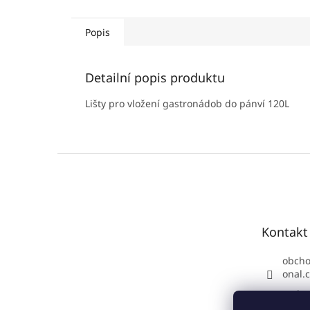
Popis
Detailní popis produktu
Lišty pro vložení gastronádob do pánví 120L
Z
á
p
a
t
Kontakt
í
obch
onal.
Podpo
70 34