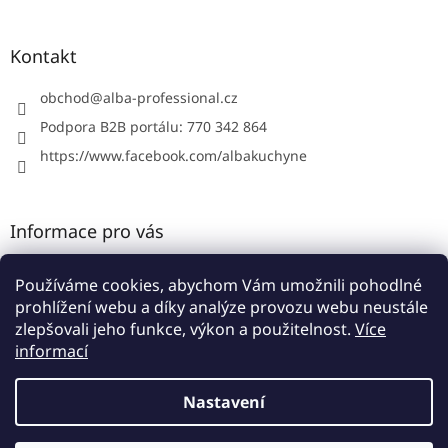
á
p
a
Kontakt
t
í
obchod
@
alba-professional.cz
Podpora B2B portálu: 770 342 864
https://www.facebook.com/albakuchyne
Informace pro vás
Kontakty
Používáme cookies, abychom Vám umožnili pohodlné
Obchodní podmínky
prohlížení webu a díky analýze provozu webu neustále
Podmínky ochrany osobních údajů
zlepšovali jeho funkce, výkon a použitelnost.
Více
informací
Nastavení
Vytvořil Shoptet