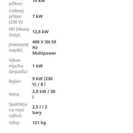
10 kW
příkon
:
Celkový
příkon
7 kW
(230 V)
:
HD (Heavy
12,8 kW
Duty)
:
400 V 3N 50
Jmenovité
Hz
napětí
:
Multipower
Výkon
mycího
1 kW
čerpadla
:
9 kW (230
Bojler
:
V) / 8 l
2,8 kW / 30
Vana
:
l
Spotřeba
2,5 l / 2
na mycí
bary
cyklus
:
Váha
:
121 kg