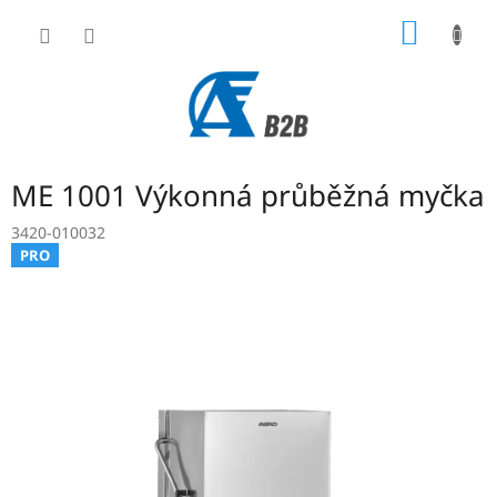
Přejít
NÁKUP
na
obsah
KOŠÍK
ME 1001 Výkonná průběžná myčka
3420-010032
PRO