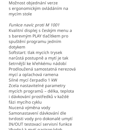
Možnost objednání verze
s ergonomickým ovládáním na
mycím stole
Funkce navíc proti M 1001
Kvalitní displej s českým menu a
s barevným PLAY tlačítkem pro
spuštění programu jedním
dotykem
Softstart: tlak mycích trysek
narůstá postupně a mytí je tak
šetrnější ke křehkému nádobí
Prodloužená samostatná nerezová
mycí a oplachová ramena
Silné mycí čerpadlo 1 kW
Zcela nastavitelné parametry
mycích programů – délka, teplota
i dávkování prostředků v každé
fázi mycího cyklu
Nucená výměna vody
Samonastavení dávkování dle
tvrdosti vody pro dokonalé umytí
IN/OUT testovací servisní funkce
Vhodná k mytí gastronádob