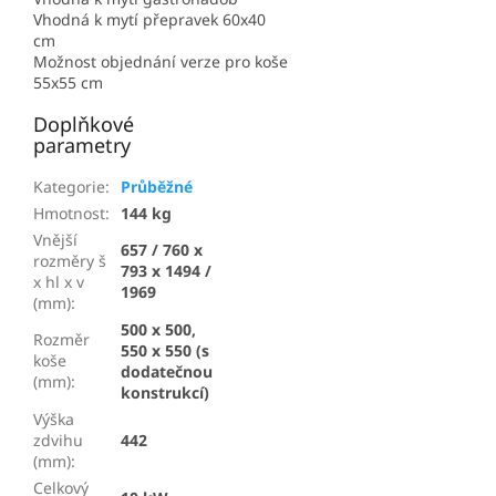
Vhodná k mytí přepravek 60x40
cm
Možnost objednání verze pro koše
55x55 cm
Doplňkové
parametry
Kategorie
:
Průběžné
Hmotnost
:
144 kg
Vnější
657 / 760 x
rozměry š
793 x 1494 /
x hl x v
1969
(mm)
:
500 x 500,
Rozměr
550 x 550 (s
koše
dodatečnou
(mm)
:
konstrukcí)
Výška
zdvihu
442
(mm)
:
Celkový