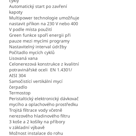
cykly
Automatický start po zavření
kapoty
Multipower technologie umožňuje
nastavit příkon na 230 V nebo 400
V podle místa použití
Green funkce spoří energii při
pauze mezi mycími programy
Nastavitelný interval údržby
Počítadlo mycích cyklů
Lisovaná vana
Celonerezová konstrukce z kvalitní
potravinářské oceli EN 1.4301/
AISI 304
Samočistící vertikální mycí
čerpadlo
Termostop
Peristaltický elektronický dávkovač
mycího a oplachového prostředku
Trojitá filtrace vody včetně
nerezového hladinového filtru
3 koše a 2 košíky na příbory
v základní výbavě
Možnost instalace do rohu