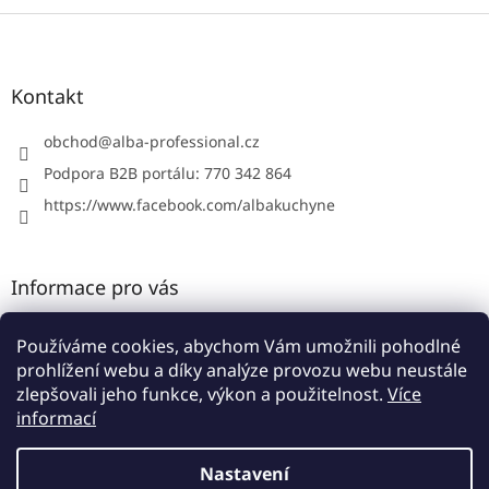
Z
á
p
a
Kontakt
t
í
obchod
@
alba-professional.cz
Podpora B2B portálu: 770 342 864
https://www.facebook.com/albakuchyne
Informace pro vás
Kontakty
Používáme cookies, abychom Vám umožnili pohodlné
Obchodní podmínky
prohlížení webu a díky analýze provozu webu neustále
Podmínky ochrany osobních údajů
zlepšovali jeho funkce, výkon a použitelnost.
Více
informací
Nastavení
Vytvořil Shoptet