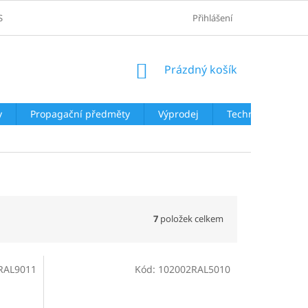
SOBNÍCH ÚDAJŮ
Přihlášení
NÁKUPNÍ
Prázdný košík
KOŠÍK
y
Propagační předměty
Výprodej
Technologie
7
položek celkem
RAL9011
Kód:
102002RAL5010