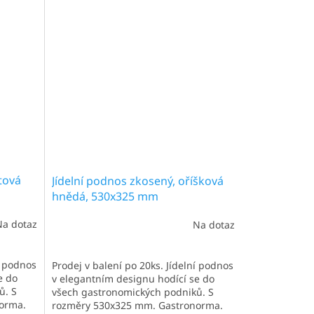
kantýnách a kafeteriích se
čtvercovými...
tová
Jídelní podnos zkosený, oříšková
hnědá, 530x325 mm
Na dotaz
Na dotaz
í podnos
Prodej v balení po 20ks. Jídelní podnos
e do
v elegantním designu hodící se do
ů. S
všech gastronomických podniků. S
orma.
rozměry 530x325 mm. Gastronorma.