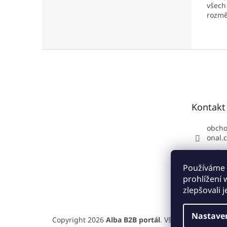
všech
rozmě
Ideáln
Nejčas
kantý
Z
čtverc
á
p
a
t
Kontakt
í
obch
onal.
Podpo
70 34
Používáme 
https
prohlížení
com/a
zlepšovali 
Nastave
Copyright 2026
Alba B2B portál
. Všechna práva vy