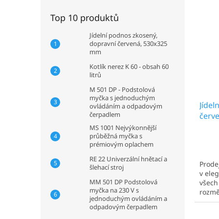
n
r
s
í
o
Top 10 produktů
p
p
d
r
a
u
Jídelní podnos zkosený,
o
n
k
dopravní červená, 530x325
d
e
t
mm
u
l
ů
Kotlík nerez K 60 - obsah 60
k
litrů
t
M 501 DP - Podstolová
ů
myčka s jednoduchým
Jídel
ovládáním a odpadovým
čerpadlem
červ
MS 1001 Nejvýkonnější
průběžná myčka s
prémiovým oplachem
RE 22 Univerzální hnětací a
Prodej
šlehací stroj
v ele
MM 501 DP Podstolová
všech
myčka na 230 V s
rozmě
jednoduchým ovládáním a
Ideáln
odpadovým čerpadlem
Nejčas