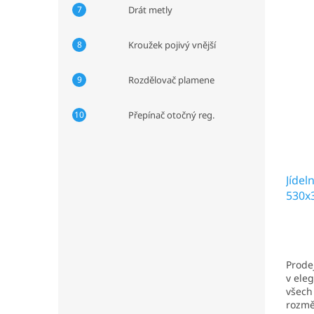
kantý
Drát metly
čtverc
Kroužek pojivý vnější
Rozdělovač plamene
Přepínač otočný reg.
Jídel
530x
Prodej
v ele
všech
rozmě