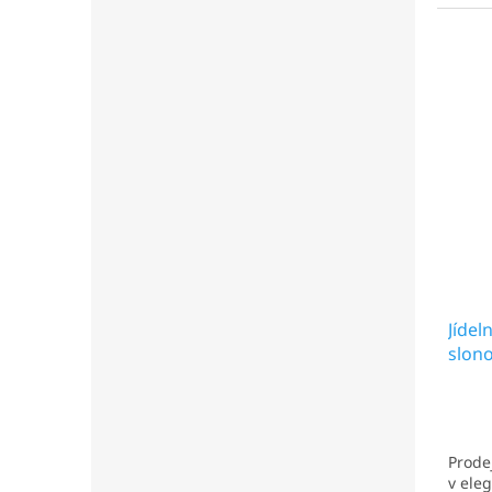
Ideáln
Nejčas
kantý
čtverc
Jídel
slon
Prodej
v ele