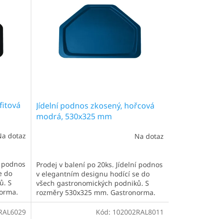
fitová
Jídelní podnos zkosený, hořcová
modrá, 530x325 mm
Na dotaz
Na dotaz
í podnos
Prodej v balení po 20ks. Jídelní podnos
e do
v elegantním designu hodící se do
ů. S
všech gastronomických podniků. S
orma.
rozměry 530x325 mm. Gastronorma.
ici.
Ideální pro 1 menší talíř a sklenici.
Nejčastěji užíván v jídelnách,
RAL6029
Kód:
102002RAL8011