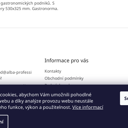
 gastronomických podniků. S
ry 530x325 mm. Gastronorma.
í pro 1 menší talíř a sklenici.
těji užíván v jídelnách,
O
nách a kafeteriích se
v
ovými...
l
á
d
a
c
í
Informace pro vás
p
r
Kontakty
od
@
alba-professi
v
cz
Obchodní podmínky
k
Podmínky ochrany
ra B2B portálu: 7
y
osobních údajů
2 864
v
cookies, abychom Vám umožnili pohodlné
ý
S
://www.facebook.
 webu a díky analýze provozu webu neustále
p
lbakuchyne
jeho funkce, výkon a použitelnost.
Více informací
i
s
u
ní
hrazena.