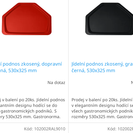
ní podnos zkosený, dopravní
Jídelní podnos zkosený, gra
ená, 530x325 mm
černá, 530x325 mm
Na dotaz
 v balení po 20ks. Jídelní podnos
Prodej v balení po 20ks. Jídeln
gantním designu hodící se do
v elegantním designu hodící s
 gastronomických podniků. S
všech gastronomických podnik
ry 530x325 mm. Gastronorma.
rozměry 530x325 mm. Gastron
í pro 1 menší talíř a sklenici.
Ideální pro 1 menší talíř a sklen
těji užíván v jídelnách,
Nejčastěji užíván v jídelnách,
Kód:
102002RAL9010
Kód:
102002