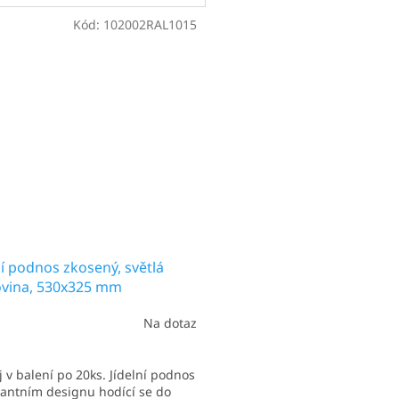
í pro 1 menší talíř a sklenici.
Ideální pro 1 menší talíř a sklen
těji užíván v jídelnách,
Nejčastěji užíván v jídelnách,
Kód:
102002RAL1015
nách a kafeteriích se
kantýnách a kafeteriích se
ovými...
čtvercovými...
ní podnos zkosený, světlá
ovina, 530x325 mm
Na dotaz
 v balení po 20ks. Jídelní podnos
gantním designu hodící se do