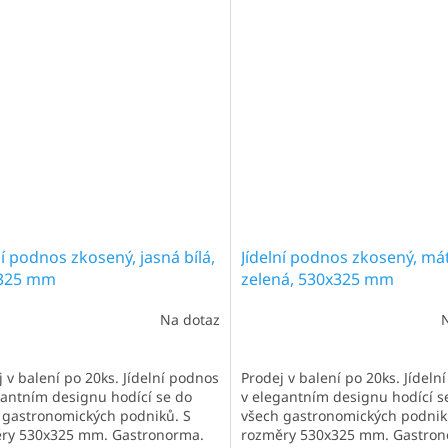
nách a kafeteriích se
kantýnách a kafeteriích se
ovými...
čtvercovými...
ní podnos zkosený, jasná bílá,
Jídelní podnos zkosený, má
325 mm
zelená, 530x325 mm
Na dotaz
 v balení po 20ks. Jídelní podnos
Prodej v balení po 20ks. Jídeln
gantním designu hodící se do
v elegantním designu hodící s
 gastronomických podniků. S
všech gastronomických podnik
ry 530x325 mm. Gastronorma.
rozměry 530x325 mm. Gastron