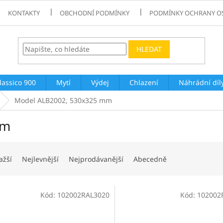
KONTAKTY
OBCHODNÍ PODMÍNKY
PODMÍNKY OCHRANY O
HLEDAT
lassico 900
Mytí
Výdej
Chlazení
Náhrádní díl
Model ALB2002, 530x325 mm
mm
ažší
Nejlevnější
Nejprodávanější
Abecedně
Kód:
102002RAL3020
Kód:
102002