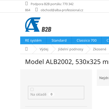
Přejít
Podpora B2B portálu: 770 342
na
864
obchod@alba-professional.cz
obsah
RE systém
Standard
Classico 700
C
Domů
Výdej
Jídelní podnosy
Zkosené
Model ALB2002, 530x325 
P
Ř
o
a
Nejdr
s
z
t
e
V
r
n
Na skladě
0
ý
a
í
p
n
p
i