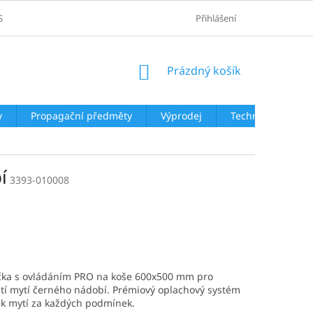
SOBNÍCH ÚDAJŮ
Přihlášení
NÁKUPNÍ
Prázdný košík
KOŠÍK
y
Propagační předměty
Výprodej
Technologie
í
3393-010008
čka s ovládáním PRO na koše 600x500 mm pro
tí mytí černého nádobí. Prémiový oplachový systém
ek mytí za každých podmínek.