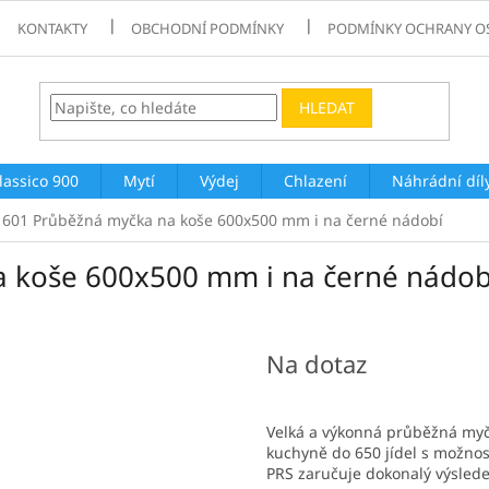
KONTAKTY
OBCHODNÍ PODMÍNKY
PODMÍNKY OCHRANY O
HLEDAT
lassico 900
Mytí
Výdej
Chlazení
Náhrádní díl
601 Průběžná myčka na koše 600x500 mm i na černé nádobí
 koše 600x500 mm i na černé nádob
Na dotaz
Velká a výkonná průběžná my
kuchyně do 650 jídel s možnos
PRS zaručuje dokonalý výsled