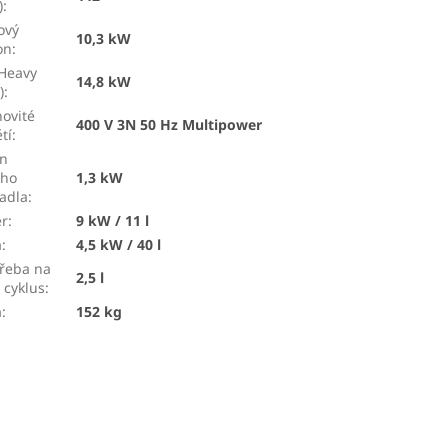
)
:
ový
10,3 kW
on
:
Heavy
14,8 kW
)
:
ovité
400 V 3N 50 Hz Multipower
tí
:
on
ího
1,3 kW
adla
:
er
:
9 kW / 11 l
a
:
4,5 kW / 40 l
řeba na
2,5 l
 cyklus
:
a
:
152 kg