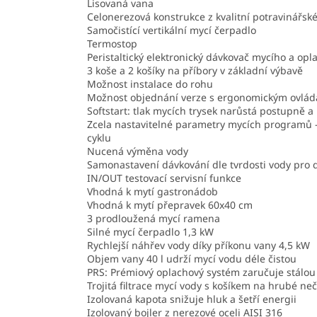
Lisovaná vana
Celonerezová konstrukce z kvalitní potravinářské
Samočistící vertikální mycí čerpadlo
Termostop
Peristaltický elektronický dávkovač mycího a op
3 koše a 2 košíky na příbory v základní výbavě
Možnost instalace do rohu
Možnost objednání verze s ergonomickým ovlád
Softstart: tlak mycích trysek narůstá postupně a
Zcela nastavitelné parametry mycích programů – 
cyklu
Nucená výměna vody
Samonastavení dávkování dle tvrdosti vody pro 
IN/OUT testovací servisní funkce
Vhodná k mytí gastronádob
Vhodná k mytí přepravek 60x40 cm
3 prodloužená mycí ramena
Silné mycí čerpadlo 1,3 kW
Rychlejší náhřev vody díky příkonu vany 4,5 kW
Objem vany 40 l udrží mycí vodu déle čistou
PRS: Prémiový oplachový systém zaručuje stálou t
Trojitá filtrace mycí vody s košíkem na hrubé neč
Izolovaná kapota snižuje hluk a šetří energii
Izolovaný bojler z nerezové oceli AISI 316