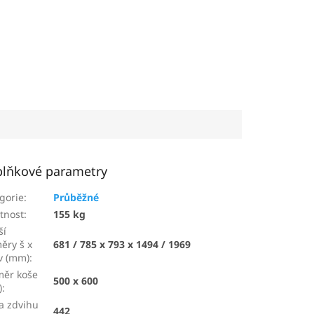
lňkové parametry
gorie
:
Průběžné
tnost
:
155 kg
ší
ěry š x
681 / 785 x 793 x 1494 / 1969
 v (mm)
:
ěr koše
500 x 600
)
:
a zdvihu
442