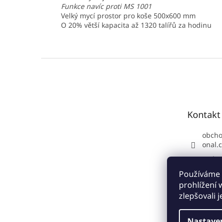
Funkce navíc proti MS 1001
Velký mycí prostor pro koše 500x600 mm
O 20% větší kapacita až 1320 talířů za hodinu
Z
á
p
a
t
Kontakt
í
obch
onal.
Podpo
70 34
Používáme 
https
prohlížení
com/a
zlepšovali 
Nastave