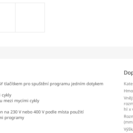
Dop
LAY tlačítkem pro spuštění programu jedním dotykem
Kate
Hmo
 cykly
Vněj
u mezi mycími cykly
rozm
hl x
n na 230 V nebo 400 V podle místa použití
Rozm
ími programy
(mm
Výšk