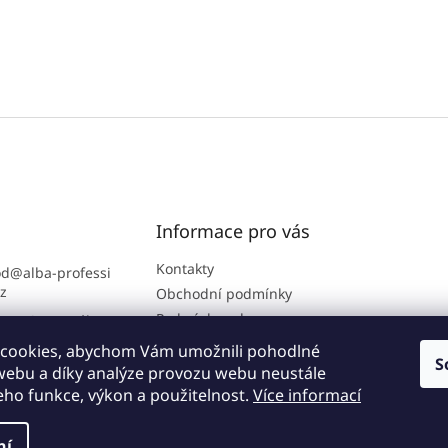
Informace pro vás
Kontakty
od
@
alba-professi
cz
Obchodní podmínky
Podmínky ochrany
ra B2B portálu: 7
osobních údajů
2 864
cookies, abychom Vám umožnili pohodlné
S
://www.facebook.
 webu a díky analýze provozu webu neustále
lbakuchyne
jeho funkce, výkon a použitelnost.
Více informací
ní