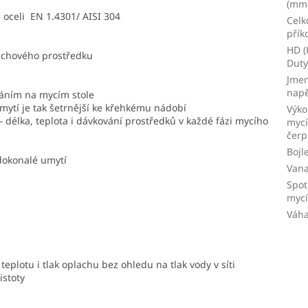
(mm
 oceli EN 1.4301/ AISI 304
Celk
přík
HD (
lachového prostředku
Duty
Jmen
napě
áním na mycím stole
 mytí je tak šetrnější ke křehkému nádobí
Výk
délka, teplota i dávkování prostředků v každé fázi mycího
myc
čerp
Bojl
dokonalé umytí
Van
Spot
mycí
Váh
eplotu i tlak oplachu bez ohledu na tlak vody v síti
istoty