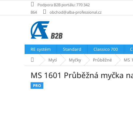
Přejít
Podpora B2B portálu: 770 342
na
864
obchod@alba-professional.cz
obsah
RE systém
Standard
Classico 700
C
Domů
Mytí
Myčky
Průběžné
MS 1
MS 1601 Průběžná myčka na
PRO