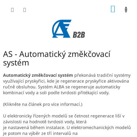
Přejít
NÁKUP
na
obsah
KOŠÍK
AS - Automatický změkčovací
systém
Automatický změkčovací systém
překonává tradiční systémy
využívající pryskyřici, kde je regenerace pryskyřice aktivována
ručně obsluhou. Systém ALBA se regeneruje automaticky
kombinací vody a soli podle tvrdosti přitékající vody.
(Klikněte na článek pro více informací.)
U elektronicky řízených modelů se četnost regenerace liší v
závislosti na hodnotě tvrdosti vody, která
je nastavená během instalace. U elektromechanických modelů
je potom na výběr ze tří intervalů na