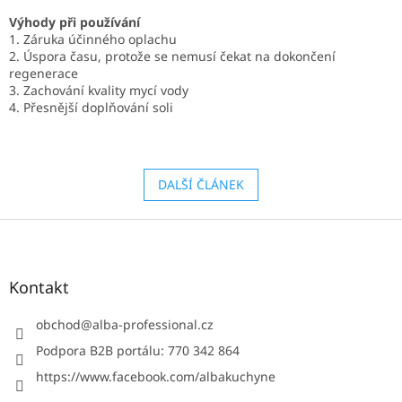
Výhody při používání
1. Záruka účinného oplachu
2. Úspora času, protože se nemusí čekat na dokončení
regenerace
3. Zachování kvality mycí vody
4. Přesnější doplňování soli
DALŠÍ ČLÁNEK
Z
á
p
a
Kontakt
t
í
obchod
@
alba-professional.cz
Podpora B2B portálu: 770 342 864
https://www.facebook.com/albakuchyne