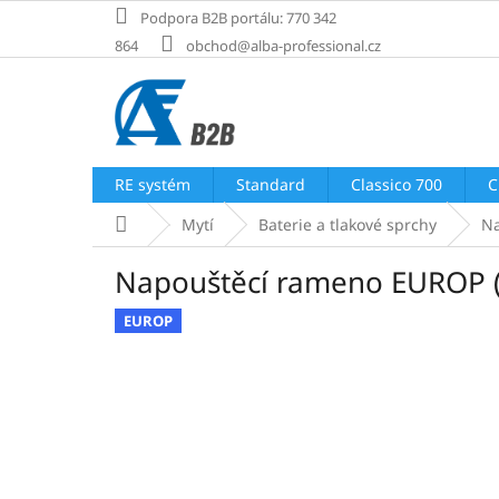
Přejít
Podpora B2B portálu: 770 342
na
864
obchod@alba-professional.cz
obsah
RE systém
Standard
Classico 700
C
Domů
Mytí
Baterie a tlakové sprchy
Na
Napouštěcí rameno EUROP 
EUROP