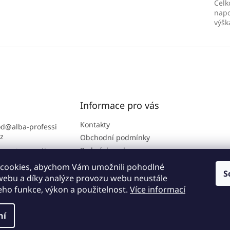
Celk
napo
výš
Informace pro vás
Kontakty
od
@
alba-professi
cz
Obchodní podmínky
Podmínky ochrany
ra B2B portálu: 7
osobních údajů
2 864
cookies, abychom Vám umožnili pohodlné
S
://www.facebook.
 webu a díky analýze provozu webu neustále
lbakuchyne
jeho funkce, výkon a použitelnost.
Více informací
ní
hrazena.