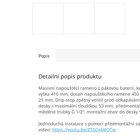
Popis
Detailní popis produktu
Masivní napouštěcí rameno s pákovou baterií, 
výška 410 mm, dosah napouštěcího ramene 45
25 mm, Drip-stop zpětný ventil proti odkapáván
desky s maximální tloušťkou 53 mm, předmontáž
měděné trubky G 1/2“, montážní otvor do desky 
Jednoduchá instalace s pomocí předmontážní sady
video:
https://youtu.be/ZTSCv44lQTw