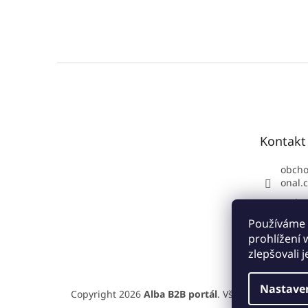
Z
á
p
a
t
Kontakt
í
obch
onal.
Podpo
70 34
Používáme 
https
prohlížení
com/a
zlepšovali 
Nastave
Copyright 2026
Alba B2B portál
. Všechna práva vy