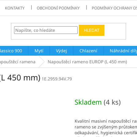
KONTAKTY
OBCHODNÍ PODMÍNKY
PODMÍNKY OCHRANY O
HLEDAT
lassico 900
Mytí
Výdej
Chlazení
Náhrádní díl
pouštěcí ramena
Napouštěcí rameno EUROP (L 450 mm)
(L 450 mm)
1E.2959.94V.79
Skladem
(4 ks)
Kvalitní masivní napouštěcí r
rameno se zvýšeným průtokem 
odkapávání, hygienická certif