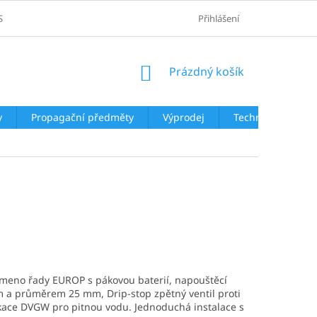
SOBNÍCH ÚDAJŮ
Přihlášení
NÁKUPNÍ
Prázdný košík
KOŠÍK
y
Propagační předměty
Výprodej
Technologie
ameno řady EUROP s pákovou baterií, napouštěcí
a průměrem 25 mm, Drip-stop zpětný ventil proti
ikace DVGW pro pitnou vodu. Jednoduchá instalace s