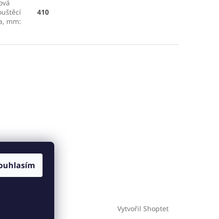
ová
uštěcí
410
ka, mm
:
ouhlasím
Vytvořil Shoptet