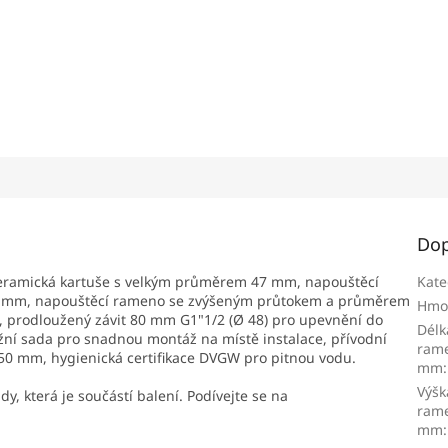
Dop
keramická kartuše s velkým průměrem 47 mm, napouštěcí
Kate
0 mm, napouštěcí rameno se zvýšeným průtokem a průměrem
Hmo
í, prodloužený závit 80 mm G1"1/2 (Ø 48) pro upevnění do
Délk
ní sada pro snadnou montáž na místě instalace, přívodní
rame
50 mm, hygienická certifikace DVGW pro pitnou vodu.
mm
:
Výšk
, která je součástí balení. Podívejte se na
rame
mm
: