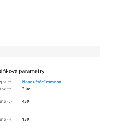
lňkové parametry
gorie
:
Napouštěcí ramena
tnost
:
3 kg
a
na (L),
450
a
na (H),
150