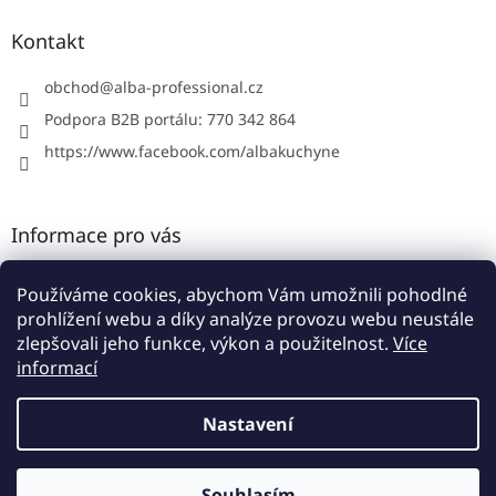
p
a
Kontakt
t
í
obchod
@
alba-professional.cz
Podpora B2B portálu: 770 342 864
https://www.facebook.com/albakuchyne
Informace pro vás
Kontakty
Používáme cookies, abychom Vám umožnili pohodlné
Obchodní podmínky
prohlížení webu a díky analýze provozu webu neustále
Podmínky ochrany osobních údajů
zlepšovali jeho funkce, výkon a použitelnost.
Více
informací
Nastavení
Vytvořil Shoptet
Souhlasím