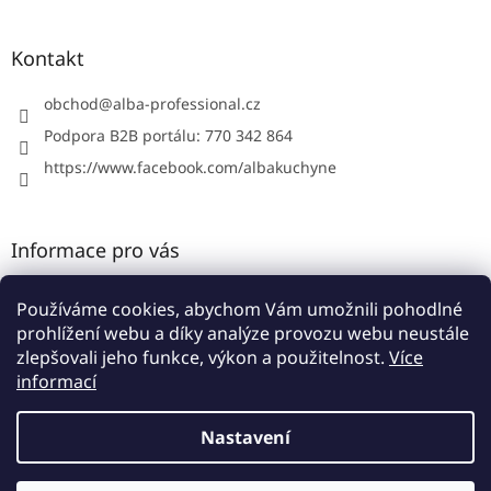
á
p
a
Kontakt
t
í
obchod
@
alba-professional.cz
Podpora B2B portálu: 770 342 864
https://www.facebook.com/albakuchyne
Informace pro vás
Kontakty
Používáme cookies, abychom Vám umožnili pohodlné
Obchodní podmínky
prohlížení webu a díky analýze provozu webu neustále
Podmínky ochrany osobních údajů
zlepšovali jeho funkce, výkon a použitelnost.
Více
informací
Nastavení
Vytvořil Shoptet