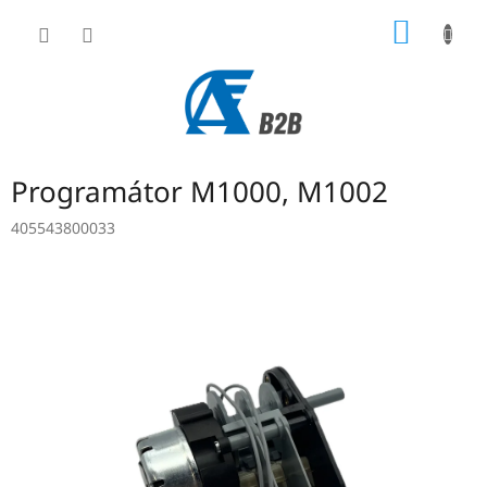
Přejít
NÁKUP
na
obsah
KOŠÍK
Programátor M1000, M1002
405543800033