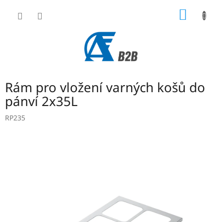
Přejít
NÁKUP
na
obsah
KOŠÍK
Rám pro vložení varných košů do
pánví 2x35L
RP235