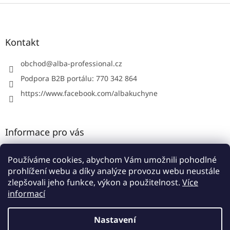
Z
á
p
a
Kontakt
t
í
obchod
@
alba-professional.cz
Podpora B2B portálu: 770 342 864
https://www.facebook.com/albakuchyne
Informace pro vás
Kontakty
Používáme cookies, abychom Vám umožnili pohodlné
Obchodní podmínky
prohlížení webu a díky analýze provozu webu neustále
Podmínky ochrany osobních údajů
zlepšovali jeho funkce, výkon a použitelnost.
Více
informací
Nastavení
Vytvořil Shoptet