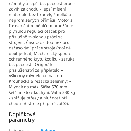
námahy a lepší bezpečnost práce.
Zdvih za chodu - lepší mísení
materiálu bez hrudek, žmolků a
nepromísených příměsí. Motor s
frekvenčním měničem umožňuje
plynulou regulaci otáček pro
příslušně zvolenou práci se
strojem. Časovač - doplněk pro
načasování práce stroje (možné
doobjednat).Mechanický spínač
ochranného krytu kotlíku - záruka
bezpečnosti. Originální
příslušenství za příplatek: ●
Výkonný mlýnek na maso; ●
Krouhačka a řezačka zeleniny; ●
Mlýnek na mák. Šířka 570 mm -
šetří místo v kuchyni. Váha 330 kg
- snižuje otřesy a hlučnost při
chodu přístroje při plné zátěži.
Doplňkové
parametry
Kategorie
:
Roboty