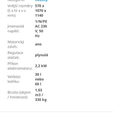
Vnější rozměry
570 x
(š x hl x v v
1070 x
mm)
:
1140
1/N/PE
Jmenovité
AC 230
napětí
:
V, 50
Hz
Motorický
ano
zdvih
:
Regulace
plynulá
otáček
:
Příkon
2,2 kW
elektromotoru
:
30 l
Velikost
nebo
kotlíku
:
60 l
1,03
Brutto (objem
m3 /
/ hmotnost)
:
330 kg