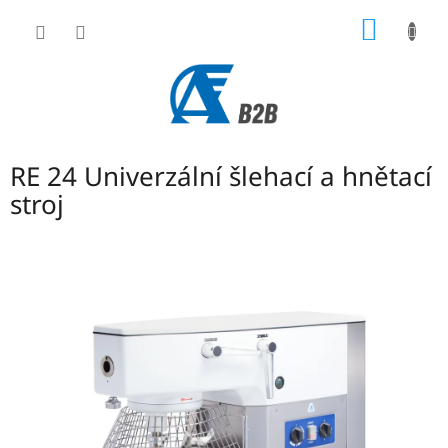
Přejít
NÁKUP
na
obsah
KOŠÍK
RE 24 Univerzální šlehací a hnětací
stroj