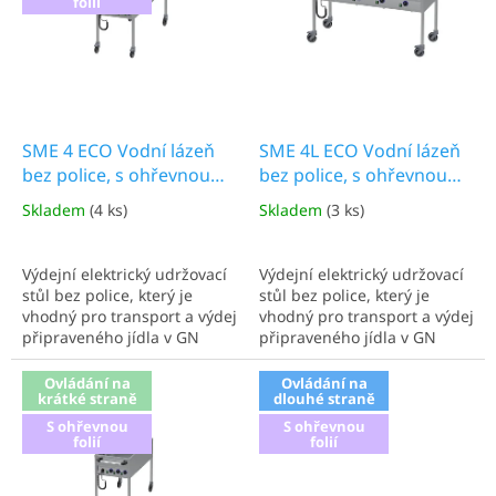
folií
k
p
t
r
ů
o
d
u
k
SME 4 ECO Vodní lázeň
SME 4L ECO Vodní lázeň
t
bez police, s ohřevnou
bez police, s ohřevnou
ů
folií
folií
Skladem
(4 ks)
Skladem
(3 ks)
Výdejní elektrický udržovací
Výdejní elektrický udržovací
stůl bez police, který je
stůl bez police, který je
vhodný pro transport a výdej
vhodný pro transport a výdej
připraveného jídla v GN
připraveného jídla v GN
nádobách. Ovládání na
nádobách. Ovládání na
krátké straně. Čtyři nádoby.
dlouhé straně. Čtyři nádoby.
Ovládání na
Ovládání na
krátké straně
dlouhé straně
Varianta s ohřevnou folií.
Varianta s ohřevnou folií.
Výdejní, elektrický, udržovací
Výdejní, elektrický, udržovací
S ohřevnou
S ohřevnou
stůl s policí, který je
stůl s policí, který je
folií
folií
vhodný...
vhodný...