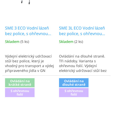
SME 3 ECO Vodní lázeň
SME 3L ECO Vodní lázeň
bez police, s ohřevnou
bez police, s ohřevnou
folií
folií
Skladem
(5 ks)
Skladem
(2 ks)
Výdejní elektrický udržovací
Ovládání na dlouhé straně.
stůl bez police, který je
Tři nádoby. Varianta s
vhodný pro transport a výdej
ohřevnou folií. Výdejní
připraveného jídla v GN
elektrický udržovací stůl bez
nádobách. Ovládání na
police, který je vhodný pro
krátké straně. Tři nádoby.
transport a výdej
Ovládání na
Ovládání na
krátké straně
dlouhé straně
Varianta s ohřevnou folií.
připraveného jídla v GN
Výdejní, elektrický, udržovací
nádobách.
S ohřevnou
S ohřevnou
stůl s policí, který je
folií
folií
vhodný...