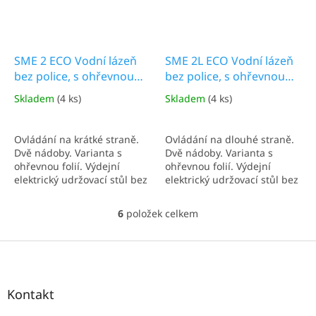
SME 2 ECO Vodní lázeň
SME 2L ECO Vodní lázeň
bez police, s ohřevnou
bez police, s ohřevnou
folií
folií
Skladem
(4 ks)
Skladem
(4 ks)
Ovládání na krátké straně.
Ovládání na dlouhé straně.
Dvě nádoby. Varianta s
Dvě nádoby. Varianta s
ohřevnou folií. Výdejní
ohřevnou folií. Výdejní
elektrický udržovací stůl bez
elektrický udržovací stůl bez
police, který je vhodný pro
police, který je vhodný pro
transport a výdej
transport a výdej
6
položek celkem
O
připraveného jídla v GN
připraveného jídla v GN
v
nádobách.
nádobách.
l
Z
á
á
d
p
a
a
Kontakt
c
t
í