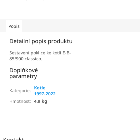
Popis
Detailní popis produktu
Sestavení poklice ke kotli E-B-
85/900 classico.
Doplňkové
parametry
Kotle
Kategorie
:
1997-2022
Hmotnost
:
4.9 kg
Z
á
p
a
Kontakt