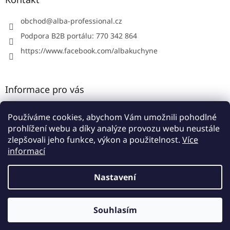
t
í
obchod
@
alba-professional.cz
Podpora B2B portálu: 770 342 864
https://www.facebook.com/albakuchyne
Informace pro vás
Kontakty
Používáme cookies, abychom Vám umožnili pohodlné
Obchodní podmínky
prohlížení webu a díky analýze provozu webu neustále
Podmínky ochrany osobních údajů
zlepšovali jeho funkce, výkon a použitelnost.
Více
informací
Nastavení
Vytvořil Shoptet
Souhlasím
Copyright 2026
Alba B2B portál
. Všechna práva vyhrazena.