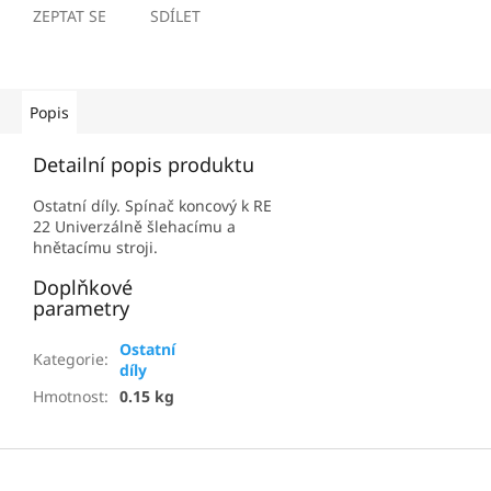
ZEPTAT SE
SDÍLET
Popis
Detailní popis produktu
Ostatní díly. Spínač koncový k RE
22 Univerzálně šlehacímu a
hnětacímu stroji.
Doplňkové
parametry
Ostatní
Kategorie
:
díly
Hmotnost
:
0.15 kg
Z
á