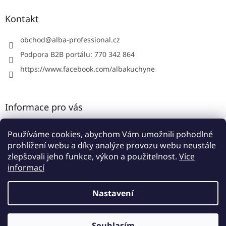
p
a
Kontakt
t
í
obchod
@
alba-professional.cz
Podpora B2B portálu: 770 342 864
https://www.facebook.com/albakuchyne
Informace pro vás
Kontakty
Používáme cookies, abychom Vám umožnili pohodlné
Obchodní podmínky
prohlížení webu a díky analýze provozu webu neustále
Podmínky ochrany osobních údajů
zlepšovali jeho funkce, výkon a použitelnost.
Více
informací
Nastavení
Vytvořil Shoptet
Souhlasím