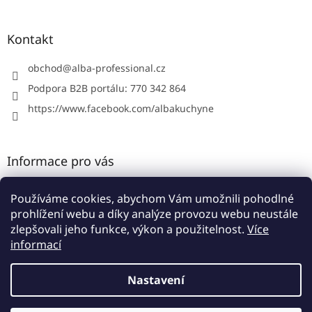
á
p
a
Kontakt
t
í
obchod
@
alba-professional.cz
Podpora B2B portálu: 770 342 864
https://www.facebook.com/albakuchyne
Informace pro vás
Kontakty
Používáme cookies, abychom Vám umožnili pohodlné
Obchodní podmínky
prohlížení webu a díky analýze provozu webu neustále
Podmínky ochrany osobních údajů
zlepšovali jeho funkce, výkon a použitelnost.
Více
informací
Nastavení
Vytvořil Shoptet