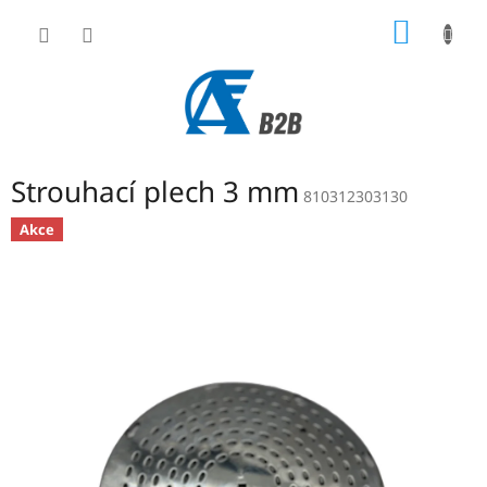
Přejít
NÁKUP
na
obsah
KOŠÍK
Strouhací plech 3 mm
810312303130
Akce