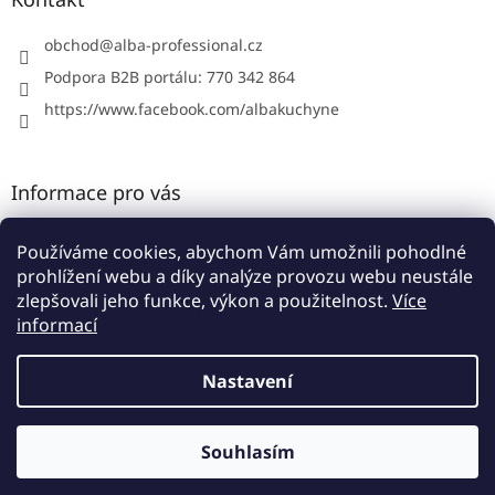
t
í
obchod
@
alba-professional.cz
Podpora B2B portálu: 770 342 864
https://www.facebook.com/albakuchyne
Informace pro vás
Kontakty
Používáme cookies, abychom Vám umožnili pohodlné
Obchodní podmínky
prohlížení webu a díky analýze provozu webu neustále
Podmínky ochrany osobních údajů
zlepšovali jeho funkce, výkon a použitelnost.
Více
informací
Nastavení
Vytvořil Shoptet
Souhlasím
Copyright 2026
Alba B2B portál
. Všechna práva vyhrazena.