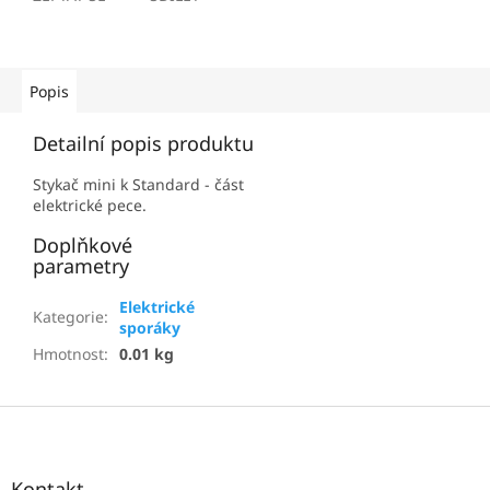
Popis
Detailní popis produktu
Stykač mini k Standard - část
elektrické pece.
Doplňkové
parametry
Elektrické
Kategorie
:
sporáky
Hmotnost
:
0.01 kg
Z
á
p
a
Kontakt