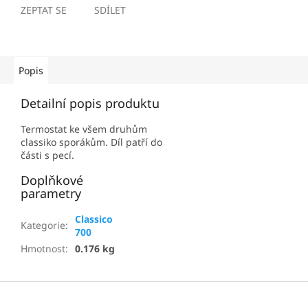
ZEPTAT SE
SDÍLET
Popis
Detailní popis produktu
Termostat ke všem druhům
classiko sporákům. Díl patří do
části s pecí.
Doplňkové
parametry
Classico
Kategorie
:
700
Hmotnost
:
0.176 kg
Z
á