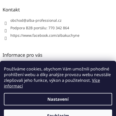
p
a
Kontakt
t
í
obchod
@
alba-professional.cz
Podpora B2B portálu: 770 342 864
https://www.facebook.com/albakuchyne
Informace pro vás
Kontakty
Používáme cookies, abychom Vám umožnili pohodlné
Obchodní podmínky
prohlížení webu a díky analýze provozu webu neustále
Podmínky ochrany osobních údajů
zlepšovali jeho funkce, výkon a použitelnost.
Více
informací
Nastavení
Vytvořil Shoptet
Souhlasím