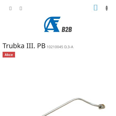
Přejít
NÁKUP
na
obsah
KOŠÍK
Trubka III. PB
10210045 D.3-A
Akce