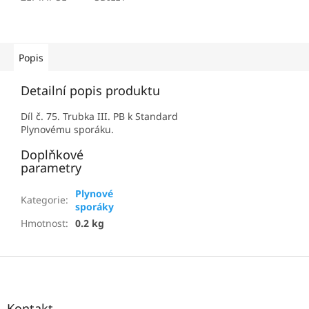
Popis
Detailní popis produktu
Díl č. 75. Trubka III. PB k Standard
Plynovému sporáku.
Doplňkové
parametry
Plynové
Kategorie
:
sporáky
Hmotnost
:
0.2 kg
Z
á
p
a
Kontakt