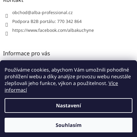
t
í
obchod
@
alba-professional.cz
Podpora B2B portálu: 770 342 864
https://www.facebook.com/albakuchyne
Informace pro vás
Kontakty
Používáme cookies, abychom Vám umožnili pohodlné
Obchodní podmínky
prohlížení webu a díky analýze provozu webu neustále
Podmínky ochrany osobních údajů
zlepšovali jeho funkce, výkon a použitelnost.
Více
informací
Nastavení
Vytvořil Shoptet
Souhlasím
Copyright 2026
Alba B2B portál
. Všechna práva vyhrazena.