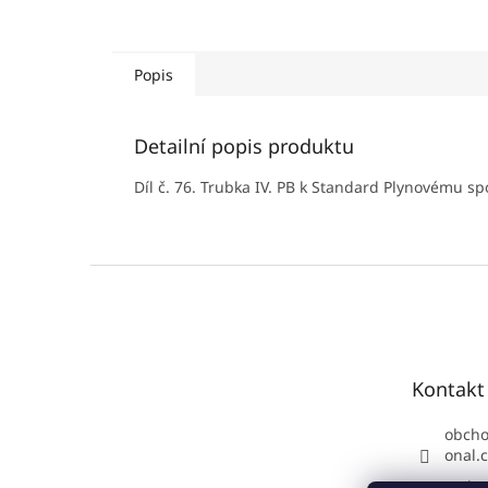
Popis
Detailní popis produktu
Díl č. 76. Trubka IV. PB k Standard Plynovému sp
Z
á
p
a
t
Kontakt
í
obch
onal.
Podpo