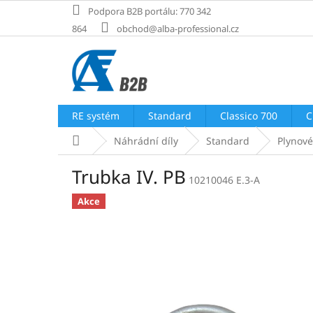
Přejít
Podpora B2B portálu: 770 342
na
864
obchod@alba-professional.cz
obsah
RE systém
Standard
Classico 700
C
Domů
Náhrádní díly
Standard
Plynové
Trubka IV. PB
10210046 E.3-A
Akce