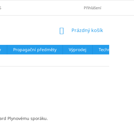
SOBNÍCH ÚDAJŮ
Přihlášení
NÁKUPNÍ
Prázdný košík
KOŠÍK
y
Propagační předměty
Výprodej
Technologie
ndard Plynovému sporáku.