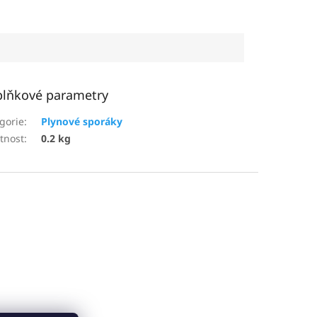
lňkové parametry
gorie
:
Plynové sporáky
tnost
:
0.2 kg