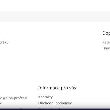
Dop
oráku.
Kate
Hmo
Informace pro vás
Kontakty
od
@
alba-professi
cz
Obchodní podmínky
Podmínky ochrany
ra B2B portálu: 7