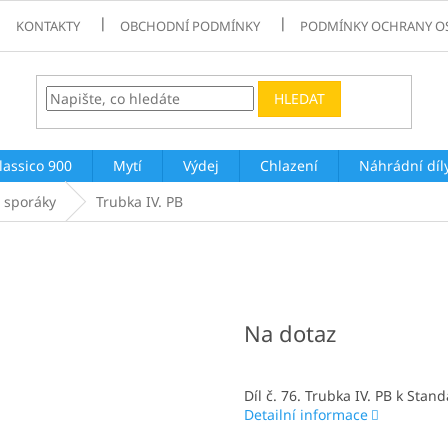
KONTAKTY
OBCHODNÍ PODMÍNKY
PODMÍNKY OCHRANY O
HLEDAT
lassico 900
Mytí
Výdej
Chlazení
Náhrádní díl
 sporáky
Trubka IV. PB
Na dotaz
Díl č. 76. Trubka IV. PB k Sta
Detailní informace