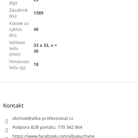
(kg)
:
Zásobník
1389
(ks)
:
Kostek za
cyklus
40
(ks)
:
Velikost
33 x 33, v =
ledu
30
(mm)
:
Hmotnost
18
ledu (g)
:
Z
á
p
a
Kontakt
t
í
obchod
@
alba-professional.cz
Podpora B2B portálu: 770 342 864
https://www.facebook.com/albakuchyne