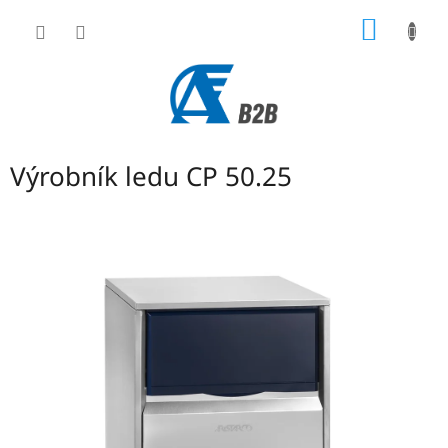
Přejít
NÁKUP
na
obsah
KOŠÍK
Výrobník ledu CP 50.25