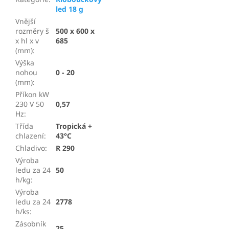
led 18 g
Vnější
rozměry š
500 x 600 x
x hl x v
685
(mm)
:
Výška
nohou
0 - 20
(mm)
:
Příkon kW
230 V 50
0,57
Hz
:
Třída
Tropická +
chlazení
:
43°C
Chladivo
:
R 290
Výroba
ledu za 24
50
h/kg
:
Výroba
ledu za 24
2778
h/ks
:
Zásobník
25