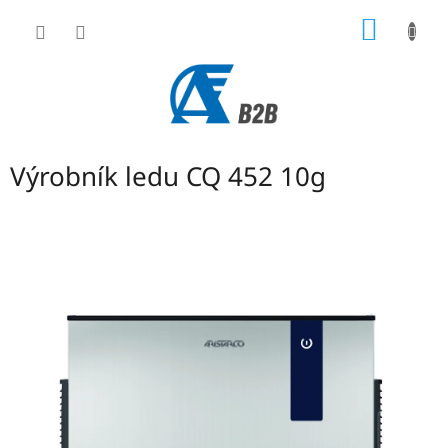
Přejít
NÁKUP
na
obsah
KOŠÍK
Výrobník ledu CQ 452 10g