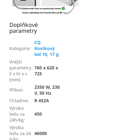
Doplňkové
parametry
CQ
Kategorie
:
Kostkový
led 10, 17 g
Vnější
parametry
760 x 620 x
š x hl x v
725
(mm)
:
2350 W, 230
Příkon
:
V, 50 Hz
Chladivo
:
R 452A
Výroba
ledu za
450
24h/kg
:
Výroba
ledu za 24
46000
h/ks
: