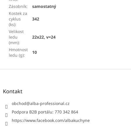
Zásobník
:
samostatný
Kostek za
cyklus
342
(ks)
:
Velikost
ledu
22x22, v=24
(mm)
:
Hmotnost
10
ledu (g)
:
Z
á
p
a
Kontakt
t
í
obchod
@
alba-professional.cz
Podpora B2B portálu: 770 342 864
https://www.facebook.com/albakuchyne