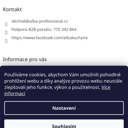
p
a
Kontakt
t
í
obchod
@
alba-professional.cz
Podpora B2B portálu: 770 342 864
https://www.facebook.com/albakuchyne
Informace pro vás
Kontakty
Používáme cookies, abychom Vám umožnili pohodlné
Obchodní podmínky
prohlížení webu a díky analýze provozu webu neustále
Podmínky ochrany osobních údajů
zlepšovali jeho funkce, výkon a použitelnost.
Více
informací
Nastavení
Vytvořil Shoptet
Souhlasím
Copyright 2026
Alba B2B portál
. Všechna práva vyhrazena.