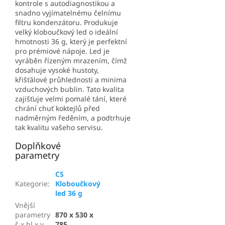
kontrole s autodiagnostikou a
snadno vyjímatelnému čelnímu
filtru kondenzátoru. Produkuje
velký kloboučkový led o ideální
hmotnosti 36 g, který je perfektní
pro prémiové nápoje. Led je
vyráběn řízeným mrazením, čímž
dosahuje vysoké hustoty,
křišťálové průhlednosti a minima
vzduchových bublin. Tato kvalita
zajišťuje velmi pomalé tání, které
chrání chuť koktejlů před
nadměrným ředěním, a podtrhuje
tak kvalitu vašeho servisu.
Doplňkové
parametry
CS
Kategorie
:
Kloboučkový
led 36 g
Vnější
parametry
870 x 530 x
š x hl x v
785