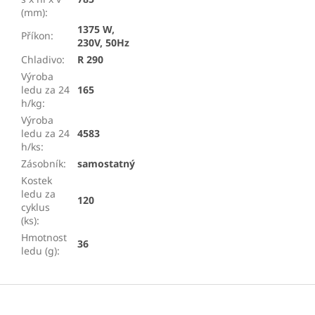
(mm)
:
1375 W,
Příkon
:
230V, 50Hz
Chladivo
:
R 290
Výroba
ledu za 24
165
h/kg
:
Výroba
ledu za 24
4583
h/ks
:
Zásobník
:
samostatný
Kostek
ledu za
120
cyklus
(ks)
:
Hmotnost
36
ledu (g)
:
Z
á