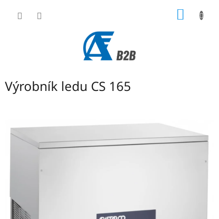
Přejít
NÁKUP
na
obsah
KOŠÍK
Výrobník ledu CS 165