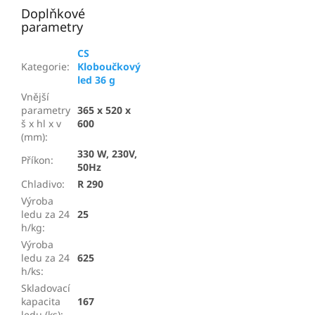
Doplňkové
parametry
CS
Kategorie
:
Kloboučkový
led 36 g
Vnější
parametry
365 x 520 x
š x hl x v
600
(mm)
:
330 W, 230V,
Příkon
:
50Hz
Chladivo
:
R 290
Výroba
ledu za 24
25
h/kg
:
Výroba
ledu za 24
625
h/ks
:
Skladovací
kapacita
167
ledu (ks)
: