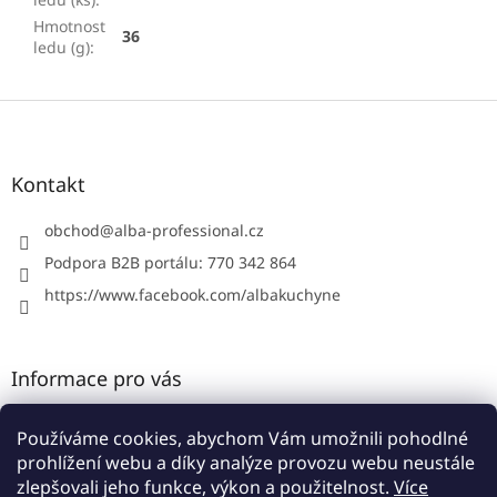
Hmotnost
36
ledu (g)
:
Z
á
p
a
Kontakt
t
í
obchod
@
alba-professional.cz
Podpora B2B portálu: 770 342 864
https://www.facebook.com/albakuchyne
Informace pro vás
Kontakty
Používáme cookies, abychom Vám umožnili pohodlné
Obchodní podmínky
prohlížení webu a díky analýze provozu webu neustále
Podmínky ochrany osobních údajů
zlepšovali jeho funkce, výkon a použitelnost.
Více