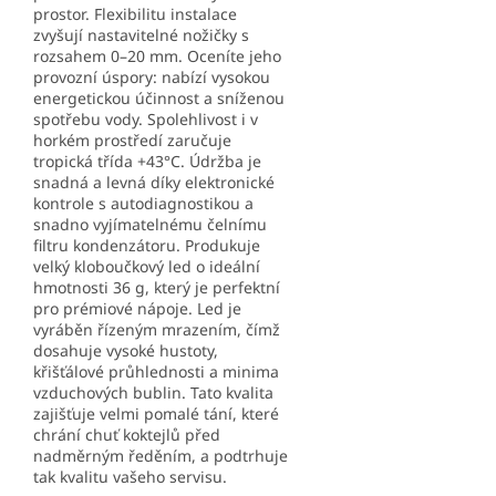
prostor. Flexibilitu instalace
zvyšují nastavitelné nožičky s
rozsahem 0–20 mm. Oceníte jeho
provozní úspory: nabízí vysokou
energetickou účinnost a sníženou
spotřebu vody. Spolehlivost i v
horkém prostředí zaručuje
tropická třída +43°C. Údržba je
snadná a levná díky elektronické
kontrole s autodiagnostikou a
snadno vyjímatelnému čelnímu
filtru kondenzátoru. Produkuje
velký kloboučkový led o ideální
hmotnosti 36 g, který je perfektní
pro prémiové nápoje. Led je
vyráběn řízeným mrazením, čímž
dosahuje vysoké hustoty,
křišťálové průhlednosti a minima
vzduchových bublin. Tato kvalita
zajišťuje velmi pomalé tání, které
chrání chuť koktejlů před
nadměrným ředěním, a podtrhuje
tak kvalitu vašeho servisu.