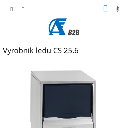
Přejít
NÁKUP
na
obsah
KOŠÍK
Vyrobnik ledu CS 25.6