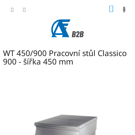
Přejít
NÁKUP
na
obsah
KOŠÍK
WT 450/900 Pracovní stůl Classico
900 - šířka 450 mm