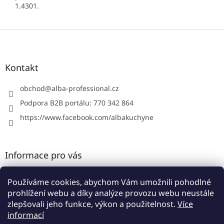
1.4301.
Z
á
p
a
Kontakt
t
í
obchod
@
alba-professional.cz
Podpora B2B portálu: 770 342 864
https://www.facebook.com/albakuchyne
Informace pro vás
Kontakty
Používáme cookies, abychom Vám umožnili pohodlné
Obchodní podmínky
prohlížení webu a díky analýze provozu webu neustále
Podmínky ochrany osobních údajů
zlepšovali jeho funkce, výkon a použitelnost.
Více
informací